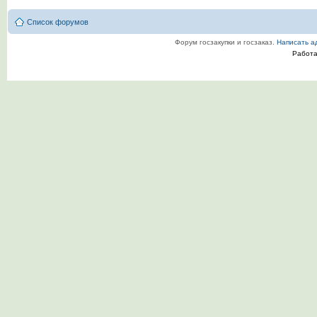
Список форумов
Форум госзакупки и госзаказ.
Написать а
Работ