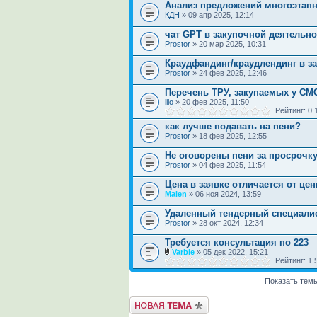
Анализ предложений многоэтапн
КДН
» 09 апр 2025, 12:14
чат GPT в закупочной деятельно
Prostor
» 20 мар 2025, 10:31
Краудфандинг/краудлендинг в з
Prostor
» 24 фев 2025, 12:46
Перечень ТРУ, закупаемых у СМ
lilo
» 20 фев 2025, 11:50
Рейтинг: 0
как лучше подавать на пени?
Prostor
» 18 фев 2025, 12:55
Не оговорены пени за просрочк
Prostor
» 04 фев 2025, 11:54
Цена в заявке отличается от це
Malen
» 06 ноя 2024, 13:59
Удаленный тендерный специали
Prostor
» 28 окт 2024, 12:34
Требуется консультация по 223
Varbie
» 05 дек 2022, 15:21
Рейтинг: 1
Показать темы
Начать новую тему