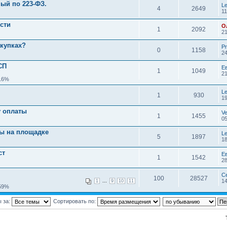
ый по 223-ФЗ.
Le
4
2649
11
сти
О
1
2092
21
акупках?
Pr
0
1158
24
СП
Е
1
1049
21
.16%
Le
1
930
19
у оплаты
V
1
1455
05
ны на площадке
Le
5
1897
18
ст
Е
1
1542
28
С
100
28527
...
14
1
9
10
11
.59%
 за:
Сортировать по: