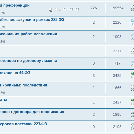
и преференции
L
726
199554
...
10
1
71
72
73
.78%
бжение-закупки в рамках 223-ФЗ
E
2
2220
08
.16%
окончания работ, исполнения.
e
2
1003
30
.16%
Le
1
2217
29
оговора по договору лизинга
п
0
717
29
еходе на 44-ФЗ.
Al
3
3425
10
я крупным: последствия
t
1
1666
30
.16%
латы
Al
1
2427
14
проект договора для подписания
Le
2
1895
24
сроков поставки 223-ФЗ
К
0
2103
17