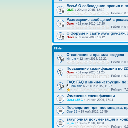
Всем! О соблюдении правил и п
OMZ
» 20 мар 2015, 12:12
Рейтинг: 0
Размещение сообщений с реклам
Олег
» 22 мар 2010, 17:29
Рейтинг: 0
О форуме и сайте www.gov-zakup
Олег
» 09 июл 2008, 10:12
ТЕМЫ
Оглавление и правила раздела
kir_dfg
» 12 июл 2018, 12:22
Рейтинг: 0
Повышение квалификации по 223
Олег
» 01 мар 2020, 11:25
Рейтинг: 0
FAQ: FAQ и мини-инструкции по 
Shukshin
» 22 янв 2015, 11:27
Рейтинг: 7
Изменение спецификации
ОльгаЗВС
» 14 июл 2026, 17:11
Последствия для поставщика, пр
Олег23
» 19 май 2026, 13:59
закупочная документация к кон
la_ra
» 13 май 2026, 16:31
Рейтинг: 0