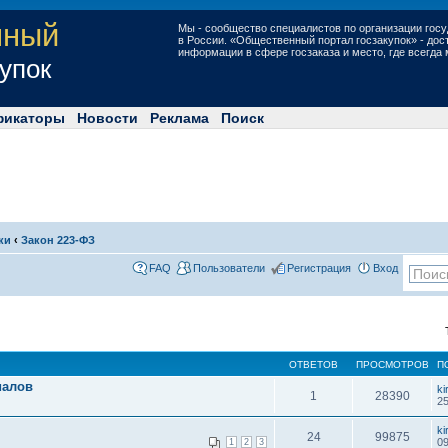
нный
Мы - сообщество специалистов по организации госу
в России. «Общественный портал госзакупок» - до
информации в сфере госзаказа и место, где всегда
купок
фикаторы
Новости
Реклама
Поиск
ки
‹
Закон 223-ФЗ
FAQ
Пользователи
Регистрация
Вход
ОТВЕТОВ
ПРОСМОТРОВ
П
иалов
ki
1
28390
25
ki
24
99875
09
1
2
3