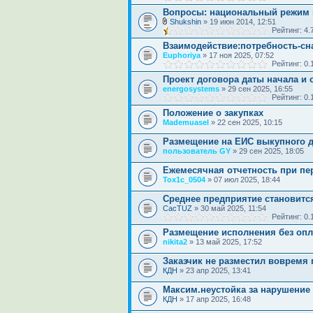
Вопросы: национальный режим 
Shukshin
» 19 июн 2014, 12:51
Рейтинг: 4
Взаимодействие:потребность-сна
Euphoriya
» 17 ноя 2025, 07:52
Рейтинг: 0
Проект договора даты начала и 
energosystems
» 29 сен 2025, 16:55
Рейтинг: 0
Положение о закупках
Mademuasel
» 22 сен 2025, 10:15
Размещение на ЕИС выкупного д
пользователь GY
» 29 сен 2025, 18:05
Ежемесячная отчетность при пер
Tox1c_0504
» 07 июл 2025, 18:44
Среднее предприятие становитс
CacTUZ
» 30 май 2025, 11:54
Рейтинг: 0
Размещение исполнения без оп
nikita2
» 13 май 2025, 17:52
Заказчик не разместил вовремя 
КДН
» 23 апр 2025, 13:41
Максим.неустойка за нарушение 
КДН
» 17 апр 2025, 16:48