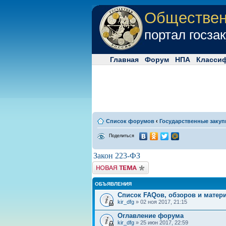
Обществе
портал госза
Главная
Форум
НПА
Класси
Список форумов
‹
Государственные закуп
Поделиться
Закон 223-ФЗ
Начать новую тему
ОБЪЯВЛЕНИЯ
Список FAQов, обзоров и матер
kir_dfg
» 02 ноя 2017, 21:15
Оглавление форума
kir_dfg
» 25 июн 2017, 22:59