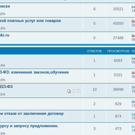
оиске
ki
8
20521
14
.32%
ой платных услуг или товаров
О
0
45050
22
.16%
ki.ru
О
0
27466
09
ОТВЕТОВ
ПРОСМОТРОВ
П
ki
1
6063
09
.16%
-ФЗ: изменения законов,обучение
О
1
5151
08
.16%
223-ФЗ
S
10
38998
19
1
2
.01%
Ba
2
629
17
и отказе от заключения договор
Le
1
874
21
курсу и запросу предложению.
la
3
473
14
.16%