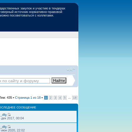
дарственных закупок и участию в тендерах
стоверный источник нормативно-правовой
 можно посоветоваться с коллегами.
Тем: 435 •
Страница
1
из
18
•
...
1
2
3
4
5
18
ОСЛЕДНЕЕ СООБЩЕНИЕ
r_dfg
 дек 2017, 00:04
r_dfg
 июн 2020, 22:02