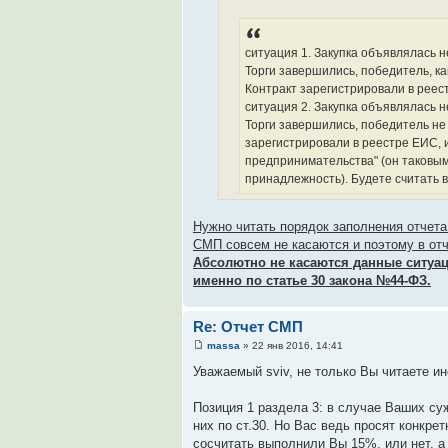
ситуация 1. Закупка объявлялась 
Торги завершились, победитель, к
Контракт зарегистрировали в реес
ситуация 2. Закупка объявлялась 
Торги завершились, победитель н
зарегистрировали в реестре ЕИС, 
предпринимательства" (он таковым 
принадлежность). Будете считать в
Нужно читать порядок заполнения отчета 
СМП совсем не касаются и поэтому в от
Абсолютно не касаются данные ситуац
именно по статье 30 закона №44-ФЗ.
Re: Отчет СМП
massa
» 22 янв 2016, 14:41
Уважаемый sviv, не только Вы читаете ин
Позиция 1 раздела 3: в случае Ваших су
них по ст.30. Но Вас ведь просят конкр
сосчитать выполнили Вы 15%, или нет, а