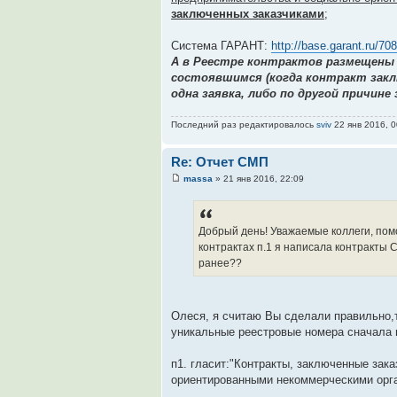
заключенных заказчиками
;
Система ГАРАНТ:
http://base.garant.ru/
А в Реестре контрактов размещены 
состоявшимся (когда контракт заключ
одна заявка, либо по другой причине 
Последний раз редактировалось
sviv
22 янв 2016, 0
Re: Отчет СМП
massa
» 21 янв 2016, 22:09
Добрый день! Уважаемые коллеги, пом
контрактах п.1 я написала контракты 
ранее??
Олеся, я считаю Вы сделали правильно,т
уникальные реестровые номера сначала в 
п1. гласит:"Контракты, заключенные зак
ориентированными некоммерческими орган