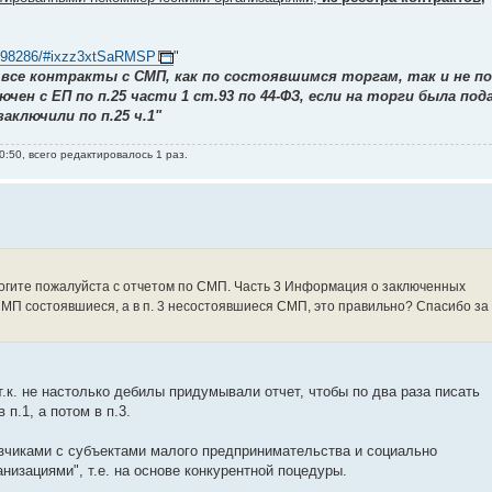
70898286/#ixzz3xtSaRMSP
"
все контракты с СМП, как по состоявшимся торгам, так и не по
ен с ЕП по п.25 части 1 ст.93 по 44-ФЗ, если на торги была под
заключили по п.25 ч.1"
0:50, всего редактировалось 1 раз.
огите пожалуйста с отчетом по СМП. Часть 3 Информация о заключенных
СМП состоявшиеся, а в п. 3 несостоявшиеся СМП, это правильно? Спасибо за
.к. не настолько дебилы придумывали отчет, чтобы по два раза писать
п.1, а потом в п.3.
азчиками с субъектами малого предпринимательства и социально
изациями", т.е. на основе конкурентной поцедуры.