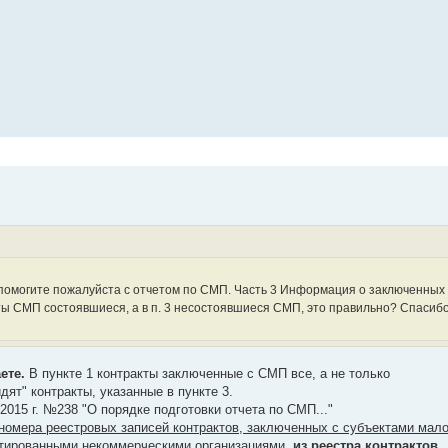
 помогите пожалуйста с отчетом по СМП. Часть 3 Информация о заключенных
кты СМП состоявшиеся, а в п. 3 несостоявшиеся СМП, это правильно? Спасиб
ете.
В пункте 1 контракты заключенные с СМП все, а не только
дят" контракты, указанные в пункте 3.
2015 г. №238 "О порядке подготовки отчета по СМП..."
номера реестровых записей контрактов, заключенных с субъектами мало
нтированными некоммерческими организациями,
из реестра контрактов,