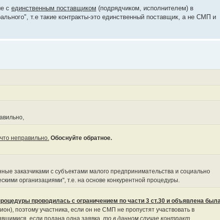
ые с
единственным поставщиком
(подрядчиком, исполнителем) в
ального", т.е такие контракты-это единственный поставщик, а не СМП и
авильно,
 что неправильно.
Обоснуйте обратное.
енные заказчиками с субъектами малого предпринимательства и социально
кими организациями", т.е. на основе конкурентной процедуры.
процедуры проводилась с ограничением по части 3 ст.30 и объявлена был
ион), поэтому участника, если он не СМП не пропустят участвовать в
явшимися, если подана одна заявка,
то в данном случае контракт