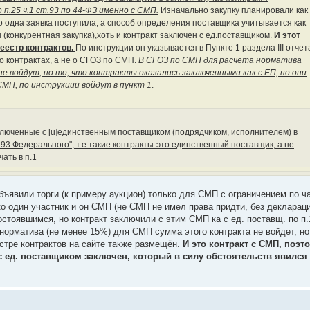
 п.25 ч.1 ст.93 по 44-ФЗ именно с СМП.
Изначально закупку планировали как
то одна заявка поступила, а способ определения поставщика учитывается как
конкурентная закупка),хоть и контракт заключен с ед.поставщиком.
И этот
Реестр контрактов.
По инструкции он указывается в Пункте 1 раздела III отчет
 контрактах, а не о СГОЗ по СМП.
В СГОЗ по СМП для расчета норматива
 войдут, но то, что контракты оказались заключенными как с ЕП, но они
СМП, по инструкции войдут в пункт 1
.
, заключенные с [u]единственным поставщиком (подрядчиком, исполнителем) в
 93 Федерального", т.е такие контракты-это единственный поставщик, а не
ать в п.1
бъявили торги (к примеру аукцион) только для СМП с ограничением по ч
ько один участник и он СМП (не СМП не имел права придти, без декларац
состоявшимся, но контракт заключили с этим СМП ка с ед. поставщ. по п.
 норматива (не менее 15%) для СМП сумма этого контракта не войдет, но
естре контрактов на сайте также размещён.
И это контракт с СМП, поэт
т с ед. поставщиком заключен, который в силу обстоятельств явился