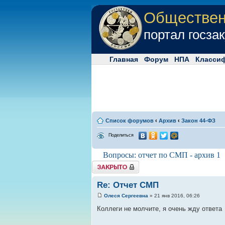
Обществе
портал госза
Главная
Форум
НПА
Класси
Список форумов
‹
Архив
‹
Закон 44-ФЗ
Поделиться
Вопросы: отчет по СМП - архив 1
Tема закрыта
Re: Отчет СМП
Олеся Сергеевна
» 21 янв 2016, 06:26
Коллеги не молчите, я очень жду ответа