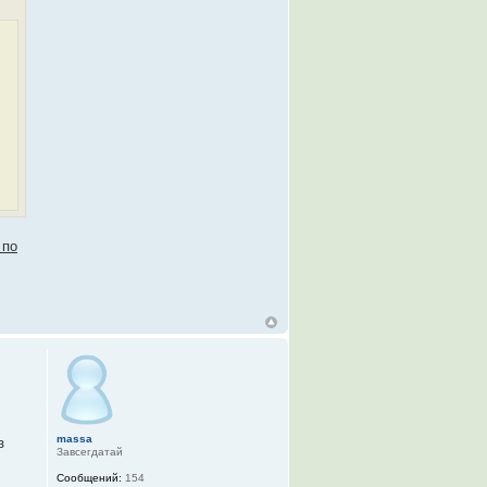
 по
massa
з
Завсегдатай
Сообщений:
154