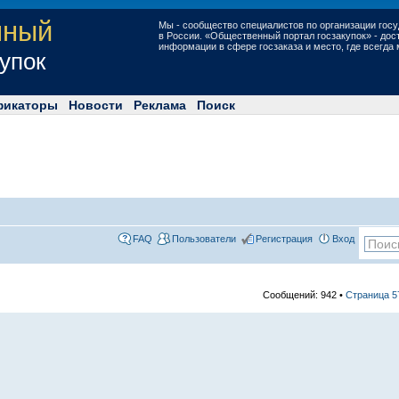
нный
Мы - сообщество специалистов по организации госу
в России. «Общественный портал госзакупок» - до
информации в сфере госзаказа и место, где всегда
купок
фикаторы
Новости
Реклама
Поиск
FAQ
Пользователи
Регистрация
Вход
Сообщений: 942 •
Страница
5