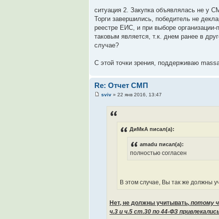
ситуация 2. Закупка объявлялась не у С
Торги завершились, победитель не декл
реестре ЕИС, и при выборе организации-
таковым является, т.к. днем ранее в дру
случае?
С этой точки зрения, поддерживаю massa
Re: Отчет СМП
sviv
» 22 янв 2016, 13:47
ДиМкА писал(а):
amadu писал(а):
полностью согласен
В этом случае, Вы так же должны у
Нет, не должны учитывать,
потому ч
ч.3 и ч.5 ст.30 по 44-ФЗ привлекали