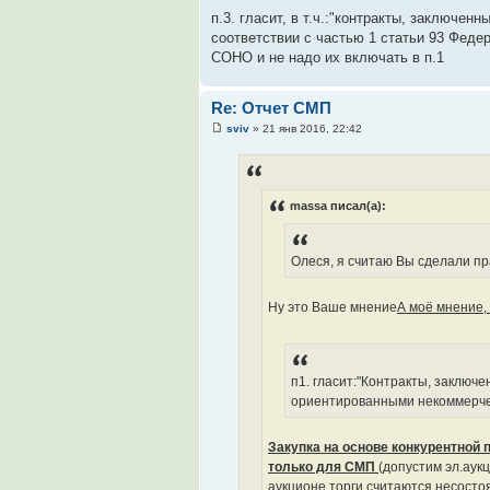
п.3. гласит, в т.ч.:"контракты, заключенн
соответствии с частью 1 статьи 93 Федер
СОНО и не надо их включать в п.1
Re: Отчет СМП
sviv
» 21 янв 2016, 22:42
massa писал(а):
Олеся, я считаю Вы сделали пр
Ну это Ваше мнение
А моё мнение,
п1. гласит:"Контракты, заключ
ориентированными некоммерчес
Закупка на основе конкурентной 
только для СМП
(допустим эл.аукц
аукционе.
торги считаются несосто