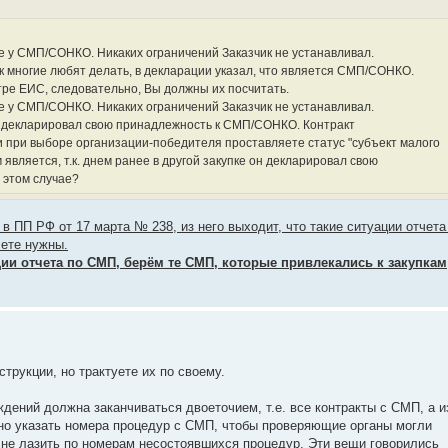
не у СМП/СОНКО. Никаких ограничений Заказчик не устанавливал.
ак многие любят делать, в декларации указал, что является СМП/СОНКО.
тре ЕИС, следовательно, Вы должны их посчитать.
не у СМП/СОНКО. Никаких ограничений Заказчик не устанавливал.
е декларировал свою принадлежность к СМП/СОНКО. Контракт
и при выборе организации-победителя проставляете статус "субъект малого
является, т.к. днем ранее в другой закупке он декларировал свою
 этом случае?
в ПП РФ от 17 марта № 238, из него выходит, что такие ситуации отчета
чете нужны.
ии отчета по СМП, берём те СМП, которые привлекались к закупкам
струкции, но трактуете их по своему.
ждений должна заканчиваться двоеточием, т.е. все контракты с СМП, а и
етно указать номера процедур с СМП, чтобы проверяющие органы могли
 не лазить по номерам несостоявшихся процедур. Эти вещи говорились