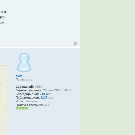
и в
(он
том
sviv
Профессор
Сообщений:
4664
Зарегистрирован:
26 фев 2014, 10:43
Благодарил (а):
213
раз.
Поблагодарили:
1137
раз.
Роль:
Заказчик
Пункты репутации:
338
о