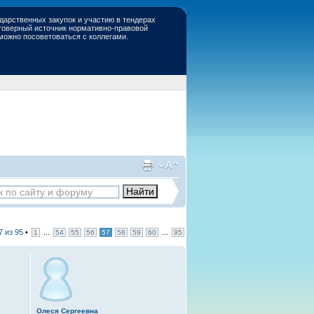
дарственных закупок и участию в тендерах
стоверный источник нормативно-правовой
 можно посоветоваться с коллегами.
7
из
95
•
...
...
1
54
55
56
57
58
59
60
95
Олеся Сергеевна