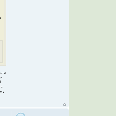
а
асти
ии
1
 в
ому