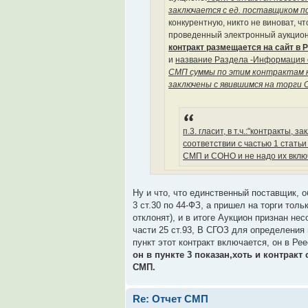
заключается с ед. поставщиком по
конкурентную, никто не виноват, ч
проведенный электронный аукцион (
контракт размещается на сайт в 
и
название Раздела -Информация о
СМП суммы по этим контрактам не
заключены с явившимся на торги 
п.3. гласит, в т.ч.:"контракты
соответствии с частью 1 статьи
СМП и СОНО и не надо их включ
Ну и что, что единственный поставщик, о
3 ст.30 по 44-ФЗ, а пришел на торги тол
отклонят), и в итоге Аукцион признан не
части 25 ст.93, В СГОЗ для определения
пункт этот контракт включается, он в Ре
он в пункте 3 показан,хоть и контрак
СМП.
Re: Отчет СМП