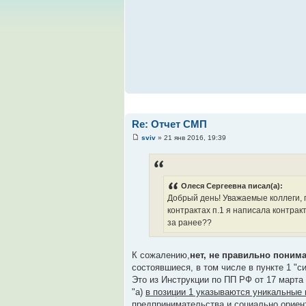
Re: Отчет СМП
sviv
» 21 янв 2016, 19:39
Олеся Сергеевна писал(а):
Добрый день! Уважаемые коллеги,
контрактах п.1 я написала контра
за ранее??
К сожалению,
нет, не правильно понима
состоявшиеся, в том числе в пункте 1 "си
Это из Инструкции по ПП РФ от 17 марта 
"а)
в позиции 1 указываются уникальные 
предпринимательства и социально орие