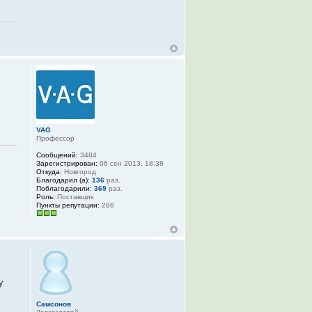
VAG
Профессор
Сообщений:
3484
Зарегистрирован:
06 сен 2013, 18:38
Откуда:
Новгород
Благодарил (а):
136
раз.
Поблагодарили:
369
раз.
Роль:
Поставщик
Пункты репутации:
286
у
Самсонов