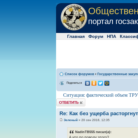
Обществе
портал госза
Главная
Форум
НПА
Класси
Список форумов
‹
Государственные закуп
Поделиться
Ситуация: фактический объем ТРУ
Комментировать
Re: Как без ущерба расторгну
Зеленый
» 20 сен 2016, 12:35
NadinTB555 писал(а):
А что по поводу этого?