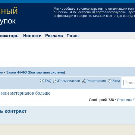
нный
Мы - сообщество специалистов по организации госу
в России. «Общественный портал госзакупок» - до
информации в сфере госзаказа и место, где всегда
купок
фикаторы
Новости
Реклама
Поиск
ки
‹
Закон 44-ФЗ (Контрактная система)
FAQ
Пользователи
Регистрация
Вход
 или материалов больше
Сообщений: 730 •
Страница
4
ть контракт