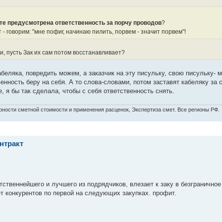
кте предусмотрена ответственность за порчу проводов
?
 - говорим: "мне пофиг, начинаю пилить, порвем - значит порвем"!
и, пусть Зак их сам потом восстанавливает?
беляка, повредить можем, а заказчик на эту писульку, свою писульку- 
венность беру на себя. А то слова-словами, потом заставят кабеляку за 
, я бы так сделала, чтобы с себя ответственность снять.
рности сметной стоимости и применения расценок, Экспертиза смет. Все регионы РФ.
онтракт
етственнейшего и лучшего из подрядчиков, влезает к заку в безграничное
ет конкурентов по первой на следующих закупках. профит.