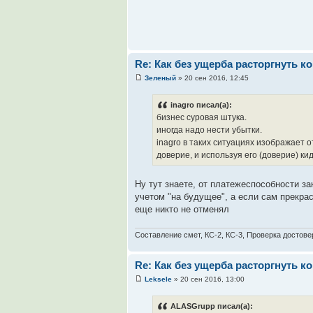
Re: Как без ущерба расторгнуть к
Зеленый
» 20 сен 2016, 12:45
inagro писал(а):
бизнес суровая штука.
иногда надо нести убытки.
inagro в таких ситуациях изображает о
доверие, и используя его (доверие) ки
Ну тут знаете, от платежеспособности за
учетом "на будущее", а если сам прекрас
еще никто не отменял
Составление смет, КС-2, КС-3, Проверка достове
Re: Как без ущерба расторгнуть к
Leksele
» 20 сен 2016, 13:00
ALASGrupp писал(а):