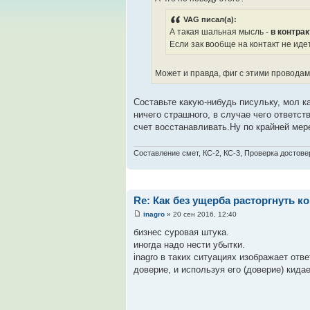
VAG писал(а):
А такая шальная мысль -
в контра
Если зак вообще на контакт не идет
Может и правда, фиг с этими проводам
Составьте какую-нибудь писульку, мол ка
ничего страшного, в случае чего ответст
счет восстанавливать.Ну по крайней мере
Составление смет, КС-2, КС-3, Проверка достове
Re: Как без ущерба расторгнуть к
inagro
» 20 сен 2016, 12:40
бизнес суровая штука.
иногда надо нести убытки.
inagro в таких ситуациях изображает отв
доверие, и используя его (доверие) кида