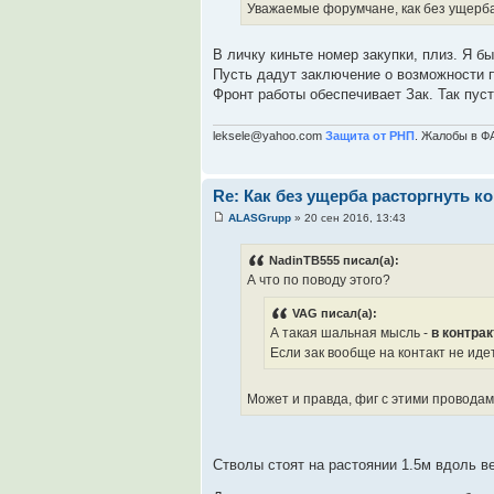
Уважаемые форумчане, как без ущерба
В личку киньте номер закупки, плиз. Я б
Пусть дадут заключение о возможности п
Фронт работы обеспечивает Зак. Так пуст
leksele@yahoo.com
Защита от РНП
. Жалобы в Ф
Re: Как без ущерба расторгнуть к
ALASGrupp
» 20 сен 2016, 13:43
NadinTB555 писал(а):
А что по поводу этого?
VAG писал(а):
А такая шальная мысль -
в контра
Если зак вообще на контакт не идет
Может и правда, фиг с этими проводам
Стволы стоят на растоянии 1.5м вдоль ве