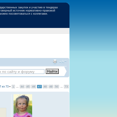
дарственных закупок и участию в тендерах
стоверный источник нормативно-правовой
 можно посоветоваться с коллегами.
7
из
73
•
...
...
1
44
45
46
47
48
49
50
73