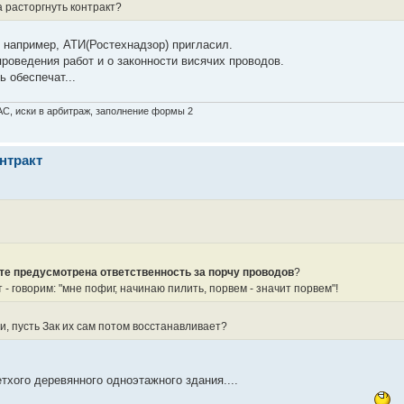
 расторгнуть контракт?
ы например, АТИ(Ростехнадзор) пригласил.
роведения работ и о законности висячих проводов.
ь обеспечат...
АС, иски в арбитраж, заполнение формы 2
онтракт
кте предусмотрена ответственность за порчу проводов
?
 - говорим: "мне пофиг, начинаю пилить, порвем - значит порвем"!
и, пусть Зак их сам потом восстанавливает?
тхого деревянного одноэтажного здания....