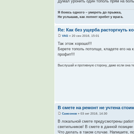
Думал уронить один тополь прям на боль
Я боюсь одного – умереть до прыжка,
Не услышав, как лопнет хребет у врага.
Re: Как без ущерба расторгнуть к
VAG
» 20 сен 2016, 15:01
Так этож хорошо!!!
Берете тополь потолще, кладете его на 
профит!!!
Выслушай и противную сторону, даже если она те
В смете на ремонт не учтена стои
Самсонов
» 03 окт 2016, 14:30
В локальной смете предусмотрены работы
светильников! В смете в данной позиции 
Что делать в таком случае. Напишите, п