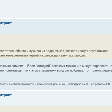
онтракт
тветственнейшего и лучшего из подрядчиков, влезает к заку в безграничное
дает конкурентов по первой на следующих закупках. профит.
казчика зависит... Если "сладкий" заказчик можно и в минус поработать 
но понимаешь что к этому заказчику вряд ли пойдешь, то... самосохран
рности сметной стоимости и применения расценок, Экспертиза смет. Все регионы РФ.
онтракт