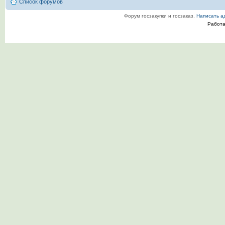
Список форумов
Форум госзакупки и госзаказ.
Написать а
Работ