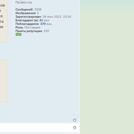
Профессор
ном
Сообщений:
3308
и
Изображения:
0
ся
Зарегистрирован:
26 июл 2012, 10:34
Благодарил (а):
41
раз.
та
Поблагодарили:
370
раз.
ая
Роль:
Поставщик
Пункты репутации:
150