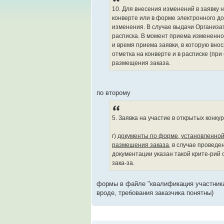
10. Для внесения изменений в заявку 
конверте или в форме электронного д
изменения. В случае выдачи Организат
расписка. В момент приема измененно
и время приема заявки, в которую вно
отметка на конверте и в расписке (пр
размещения заказа.
по второму
5. Заявка на участие в открытых конку
г)
документы по форме, установленной
размещения заказа
, в случае проведе
документации указан такой крите-рий 
зака-за.
формы в файле "квалификация участника
вроде, требования заказчика понятны)