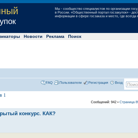
нный
Мы - сообщество специалистов по организации госу
в России. «Общественный портал госзакупок» - до
информации в сфере госзаказа и место, где всегда
купок
фикаторы
Новости
Реклама
Поиск
FAQ
Пользователи
Регистрация
Вход
в 1
Сообщений: 942 •
Страница
8
крытый конкурс. КАК?