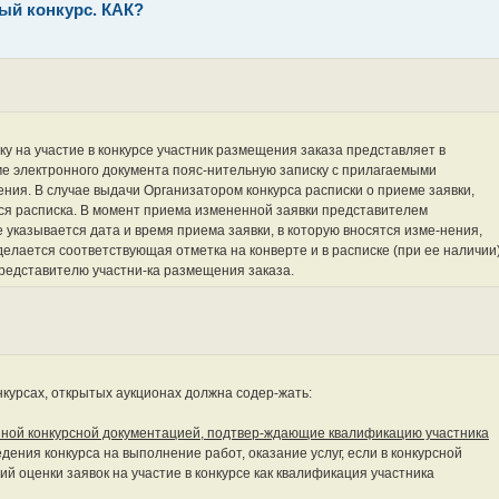
тый конкурс. КАК?
ку на участие в конкурсе участник размещения заказа представляет в
е электронного документа пояс-нительную записку с прилагаемыми
ия. В случае выдачи Организатором конкурса расписки о приеме заявки,
ся расписка. В момент приема измененной заявки представителем
 указывается дата и время приема заявки, в которую вносятся изме-нения,
елается соответствующая отметка на конверте и в расписке (при ее наличии)
редставителю участни-ка размещения заказа.
онкурсах, открытых аукционах должна содер-жать:
нной конкурсной документацией, подтвер-ждающие квалификацию участника
едения конкурса на выполнение работ, оказание услуг, если в конкурсной
ий оценки заявок на участие в конкурсе как квалификация участника