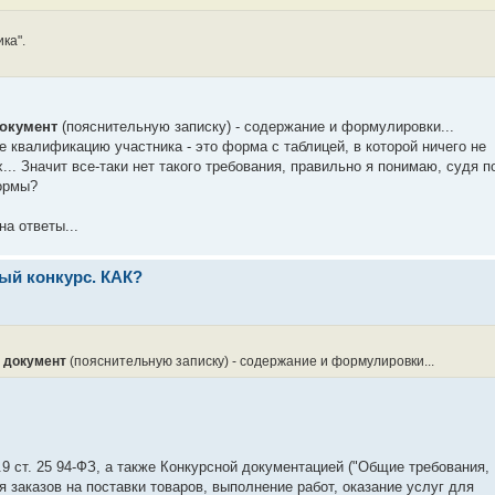
ка".
документ
(пояснительную записку) - содержание и формулировки...
квалификацию участника - это форма с таблицей, в которой ничего не
. Значит все-таки нет такого требования, правильно я понимаю, судя п
ормы?
на ответы...
тый конкурс. КАК?
м документ
(пояснительную записку) - содержание и формулировки...
9 ст. 25 94-ФЗ, а также Конкурсной документацией ("Общие требования,
заказов на поставки товаров, выполнение работ, оказание услуг для