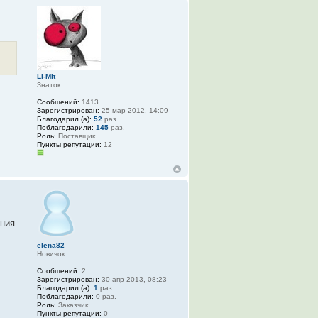
Li-Mit
Знаток
Сообщений:
1413
Зарегистрирован:
25 мар 2012, 14:09
Благодарил (а):
52
раз.
Поблагодарили:
145
раз.
Роль:
Поставщик
Пункты репутации:
12
ания
elena82
Новичок
Сообщений:
2
Зарегистрирован:
30 апр 2013, 08:23
Благодарил (а):
1
раз.
Поблагодарили:
0 раз.
Роль:
Заказчик
Пункты репутации:
0