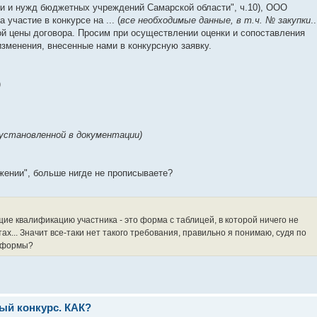
и и нужд бюджетных учреждений Самарской области", ч.10), ООО
 участие в конкурсе на ... (
все необходимые данные, в т.ч. № закупки
..
 цены договора. Просим при осуществлении оценки и сопоставления
изменения, внесенные нами в конкурсную заявку.
)
 установленной в документации)
ожении", больше нигде не прописываете?
е квалификацию участника - это форма с таблицей, в которой ничего не
х... Значит все-таки нет такого требования, правильно я понимаю, судя по
 формы?
тый конкурс. КАК?