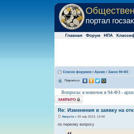
Обществе
портал госза
Главная
Форум
НПА
Класси
Список форумов
‹
Архив
‹
Закон 94-ФЗ
Поделиться
Вопросы: я новичок в 94-ФЗ - архи
Tема закрыта
Re: Изменения в заявку на от
Августа
» 26 апр 2013, 13:46
по первому вопросу