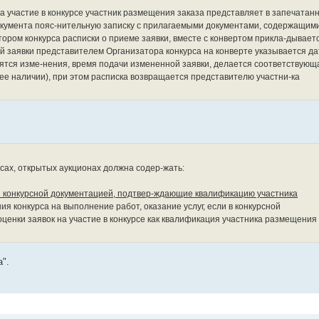
на участие в конкурсе участник размещения заказа представляет в запечатан
окумента пояс-нительную записку с прилагаемыми документами, содержащим
ором конкурса расписки о приеме заявки, вместе с конвертом прикла-дывает
й заявки представителем Организатора конкурса на конверте указывается да
сятся изме-нения, время подачи измененной заявки, делается соответствующ
и ее наличии), при этом расписка возвращается представителю участни-ка
рсах, открытых аукционах должна содер-жать:
 конкурсной документацией, подтвер-ждающие квалификацию участника
ния конкурса на выполнение работ, оказание услуг, если в конкурсной
оценки заявок на участие в конкурсе как квалификация участника размещения
".