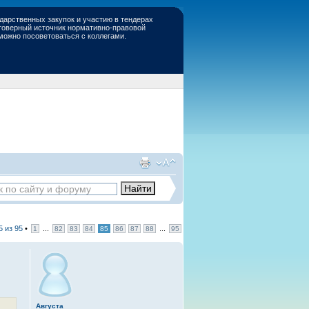
дарственных закупок и участию в тендерах
стоверный источник нормативно-правовой
 можно посоветоваться с коллегами.
5
из
95
•
...
...
1
82
83
84
85
86
87
88
95
Августа