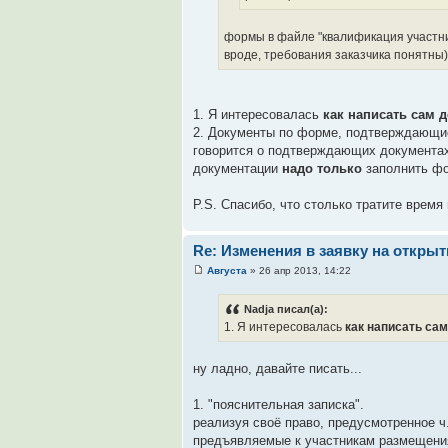
формы в файле "квалификация участни
вроде, требования заказчика понятны)
1. Я интересовалась
как написать сам 
2. Документы по форме, подтверждающие 
говорится о подтверждающих документах..
документации
надо только
заполнить ф
P.S. Спасибо, что столько тратите время 
Re: Изменения в заявку на откры
Августа
» 26 апр 2013, 14:22
Nadja писал(а):
1. Я интересовалась
как написать са
ну ладно, давайте писать...
1. "пояснительная записка".
реализуя своё право, предусмотренное ч.
предъявляемые к участникам размещения 