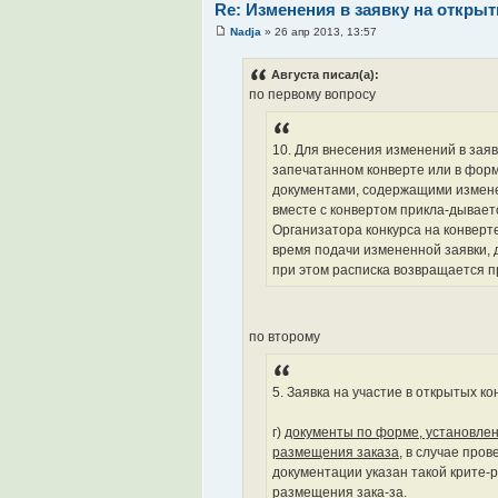
Re: Изменения в заявку на откры
Nadja
» 26 апр 2013, 13:57
Августа писал(а):
по первому вопросу
10. Для внесения изменений в заяв
запечатанном конверте или в форм
документами, содержащими изменен
вместе с конвертом прикла-дывает
Организатора конкурса на конверте
время подачи измененной заявки, д
при этом расписка возвращается п
по второму
5. Заявка на участие в открытых к
г)
документы по форме, установле
размещения заказа
, в случае пров
документации указан такой крите-р
размещения зака-за.