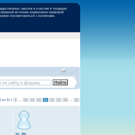
дарственных закупок и участию в тендерах
стоверный источник нормативно-правовой
 можно посоветоваться с коллегами.
1
из
31
•
...
...
1
18
19
20
21
22
23
24
31
kir_dfg