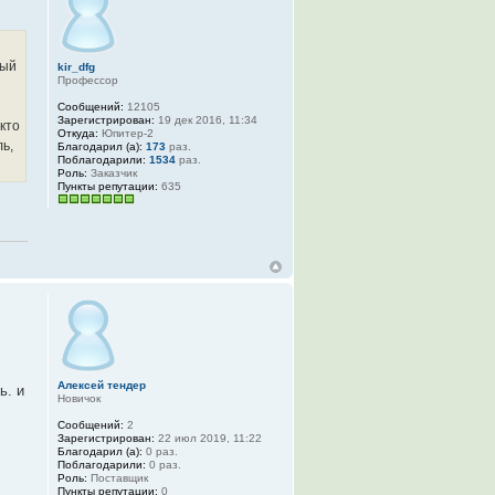
ный
kir_dfg
Профессор
Сообщений:
12105
Зарегистрирован:
19 дек 2016, 11:34
 кто
Откуда:
Юпитер-2
ь,
Благодарил (а):
173
раз.
Поблагодарили:
1534
раз.
Роль:
Заказчик
Пункты репутации:
635
Алексей тендер
ь. и
Новичок
Сообщений:
2
Зарегистрирован:
22 июл 2019, 11:22
Благодарил (а):
0 раз.
Поблагодарили:
0 раз.
Роль:
Поставщик
Пункты репутации:
0