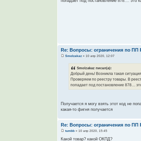
попадает под постановление 878.... это ка
Re: Вопросы: ограничения по ПП 
Smolzakaz
» 10 апр 2020, 12:07
Smolzakaz писал(а):
Добрый день! Возникла такая ситуация
Проверяем по реестру товары. В реес
попадает под постановление 878.... это 
Получается я могу взять этот код не поп
какая-то фигня получается
Re: Вопросы: ограничения по ПП 
tumbb
» 10 апр 2020, 15:45
Какой товар? какой ОКПД?