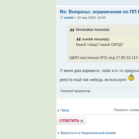
Re: Вопросы: ограничения по ПП 
tumbb
» 10 апр 2020, 16:45
Smolzakaz писал(а):
tumbb писал(а):
Какой товар? какой ОКПД?
ЩМП настенные IP31 код 27.90.33.110 
У меня два варианта: либо кто то предпо
реестр ещё как нибудь используют
Типовой проректор
Показать сообщ
Пред.
Комментировать
Вернуться в Национальный режим