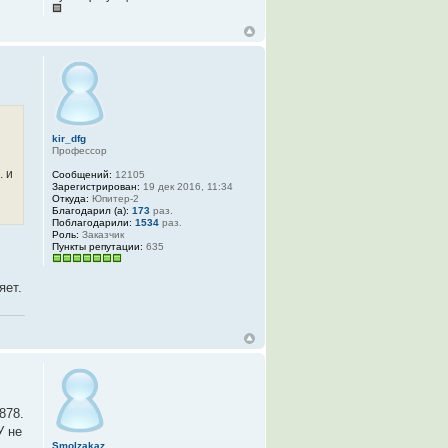
kir_dfg
Профессор
. и
Сообщений:
12105
Зарегистрирован:
19 дек 2016, 11:34
Откуда:
Юпитер-2
Благодарил (а):
173
раз.
Поблагодарили:
1534
раз.
Роль:
Заказчик
Пункты репутации:
635
яет.
878.
У не
Smolzakaz