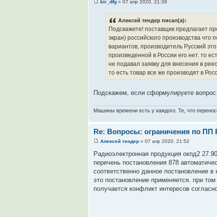
kir_dfg
» 07 апр 2020, 21:39
Алексей тендер писал(а):
Подскажите! поставщик предлагает пр
экран) российского производства что
вариантов, производитель Русский это
произведенной в России его нет. то ест
не подавал заявку для внесения в рее
то есть товар все же производят в Рос
Подскажем, если сформулируете вопрос.
Машины времени есть у каждого. Те, что перенос
Re: Вопросы: ограничения по ПП 
Алексей тендер
» 07 апр 2020, 21:52
Радиоэлектронная продукция окпд2 27.90
перечень постановления 878 автоматичес
соответственно данное постановление в 
это постановление применяется. при том 
получается конфликт интересов согласно