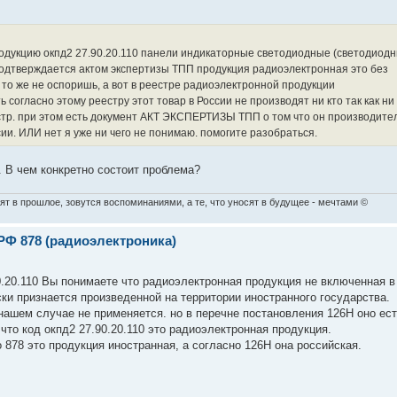
одукцию окпд2 27.90.20.110 панели индикаторные светодиодные (светодиод
 подтверждается актом экспертизы ТПП продукция радиоэлектронная это без
 то же не оспоришь, а вот в реестре радиоэлектронной продукции
ь согласно этому реестру этот товар в России не производят ни кто так как ни
стр. при этом есть документ АКТ ЭКСПЕРТИЗЫ ТПП о том что он производител
сии. ИЛИ нет я уже ни чего не понимаю. помогите разобраться.
 В чем конкретно состоит проблема?
ят в прошлое, зовутся воспоминаниями, а те, что уносят в будущее - мечтами ©
РФ 878 (радиоэлектроника)
.20.110 Вы понимаете что радиоэлектронная продукция не включенная в
ки признается произведенной на территории иностранного государства.
нашем случае не применяется. но в перечне постановления 126Н оно ест
что код окпд2 27.90.20.110 это радиоэлектронная продукция.
 878 это продукция иностранная, а согласно 126Н она российская.