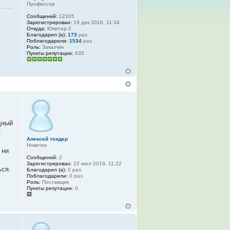
Профессор
Сообщений:
12105
Зарегистрирован:
19 дек 2016, 11:34
Откуда:
Юпитер-2
Благодарил (а):
173
раз.
Поблагодарили:
1534
раз.
Роль:
Заказчик
Пункты репутации:
635
дный
з
Алексей тендер
Новичок
 ни
Сообщений:
2
Зарегистрирован:
22 июл 2019, 11:22
ься.
Благодарил (а):
0 раз.
Поблагодарили:
0 раз.
Роль:
Поставщик
Пункты репутации:
0