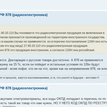
РФ 878 (радиоэлектроника)
.90.20.110 Вы понимаете что радиоэлектронная продукция не включенная в
чески признается произведенной на территории иностранного государства.
 в нашем случае не применяется. но в перечне постановления 126Н оно есть
ом что код окпд2 27.90.20.110 это радиоэлектронная продукция.
но 878 это продукция иностранная, а согласно 126Н она российская.
ется. Декларации о русском товаре достаточно. А 878 не применяется
жуину на 15 %, если он победит и остальные условия по 126н будут
ной - всем пофиг, это ни на что, кроме как на неприменение 878, не вли
ят в прошлое, зовутся воспоминаниями, а те, что уносят в будущее - мечтами ©
РФ 878 (радиоэлектроника)
Закупаем электроматериалы, все коды ОКПД попадают в перечень по пп 
е есть такой же товар что нам нужен, НО У НЕГО КОД ОКПД ПО РЕЕСТР