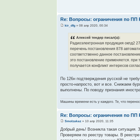
Re: Вопросы: ограничения по ПП 
kir_dfg
» 08 апр 2020, 00:34
Алексей тендер писал(а):
Радиоэлектронная продукция окпд2 27
перечень постановления 878 автомати
соответственно данное постановление
это постановление применяется. при т
получается конфликт интересов соглас
По 126н подтверждения русской не требу
просто-напросто, вот и все. Снижаем бур
выполнены. По поводу признания иностран
Машины времени есть у каждого. Те, что перенос
Re: Вопросы: ограничения по ПП 
Smolzakaz
» 10 апр 2020, 11:35
Добрый день! Возникла такая ситуация. 
Проверяем по реестру товары. В реестр