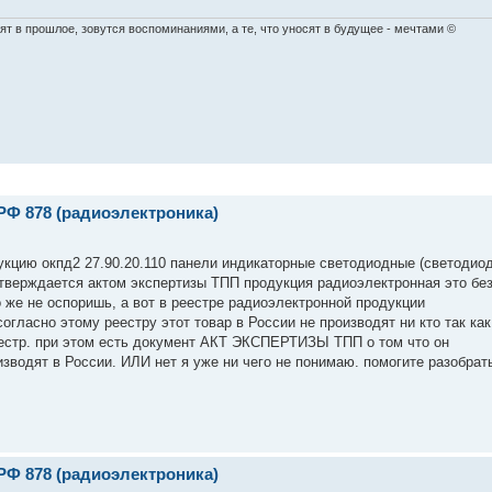
ят в прошлое, зовутся воспоминаниями, а те, что уносят в будущее - мечтами ©
РФ 878 (радиоэлектроника)
укцию окпд2 27.90.20.110 панели индикаторные светодиодные (светодио
дтверждается актом экспертизы ТПП продукция радиоэлектронная это бе
о же не оспоришь, а вот в реестре радиоэлектронной продукции
согласно этому реестру этот товар в России не производят ни кто так как
еестр. при этом есть документ АКТ ЭКСПЕРТИЗЫ ТПП о том что он
изводят в России. ИЛИ нет я уже ни чего не понимаю. помогите разобрат
РФ 878 (радиоэлектроника)