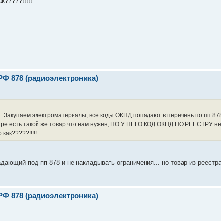
к?????!!!!!
РФ 878 (радиоэлектроника)
. Закупаем электроматериалы, все коды ОКПД попадают в перечень по пп 878
тре есть такой же товар что нам нужен, НО У НЕГО КОД ОКПД ПО РЕЕСТРУ не
как?????!!!!!
адающий под пп 878 и не накладывать ограничения... но товар из реестра
РФ 878 (радиоэлектроника)