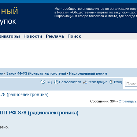
нный
Мы - сообщество специалистов по организации госу
в России. «Общественный портал госзакупок» - до
информации в сфере госзаказа и место, где всегда
купок
фикаторы
Новости
Реклама
Поиск
ки
‹
Закон 44-ФЗ (Контрактная система)
‹
Национальный режим
FAQ
Пользователи
Регистрация
Вход
78 (радиоэлектроника)
Сообщений: 304 •
Страница
2
 ПП РФ 878 (радиоэлектроника)
щено.