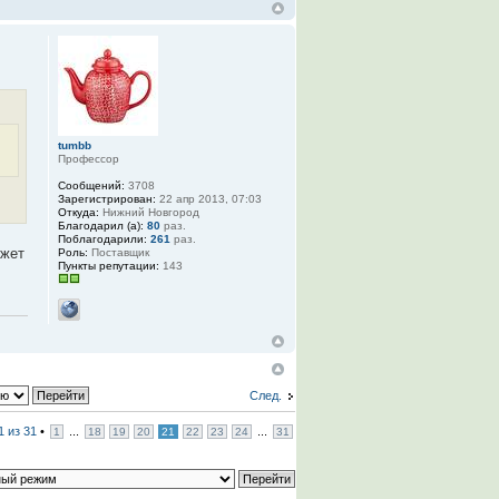
tumbb
Профессор
Сообщений:
3708
Зарегистрирован:
22 апр 2013, 07:03
Откуда:
Нижний Новгород
Благодарил (а):
80
раз.
Поблагодарили:
261
раз.
ожет
Роль:
Поставщик
Пункты репутации:
143
След.
1
из
31
•
...
...
1
18
19
20
21
22
23
24
31