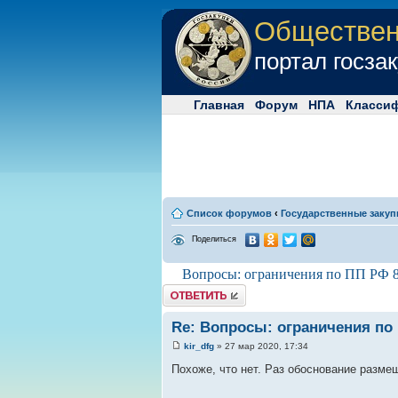
Обществе
портал госза
Главная
Форум
НПА
Класси
Список форумов
‹
Государственные закуп
Поделиться
Вопросы: ограничения по ПП РФ 8
Комментировать
Re: Вопросы: ограничения по
kir_dfg
» 27 мар 2020, 17:34
Похоже, что нет. Раз обоснование разме