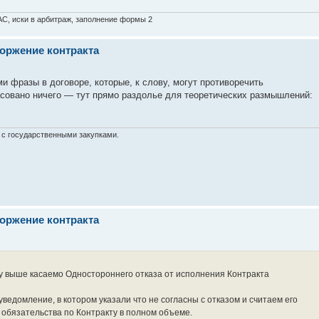
АС, иски в арбитраж, заполнение формы 2
оржение контракта
ми фразы в договоре, которые, к слову, могут противоречить
асовано ничего — тут прямо раздолье для теоретических размышлений:
 с государственными закупками.
оржение контракта
су выше касаемо Одностороннего отказа от исполнения Контракта
ведомление, в котором указали что не согласны с отказом и считаем его
обязательства по Контракту в полном объеме.