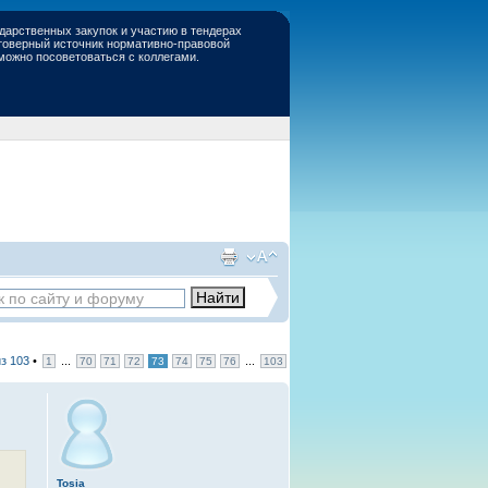
дарственных закупок и участию в тендерах
стоверный источник нормативно-правовой
 можно посоветоваться с коллегами.
из
103
•
...
...
1
70
71
72
73
74
75
76
103
Tosia
,