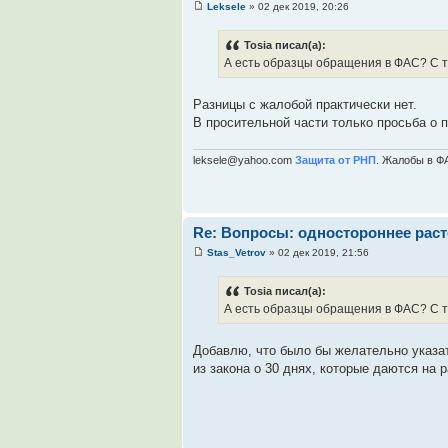
Leksele
» 02 дек 2019, 20:26
Tosia писал(а):
А есть образцы обращения в ФАС? С 
Разницы с жалобой практически нет.
В просительной части только просьба о 
leksele@yahoo.com
Защита от РНП
. Жалобы в Ф
Re: Вопросы: одностороннее раст
Stas_Vetrov
» 02 дек 2019, 21:56
Tosia писал(а):
А есть образцы обращения в ФАС? С 
Добавлю, что было бы желательно указат
из закона о 30 днях, которые даются на 