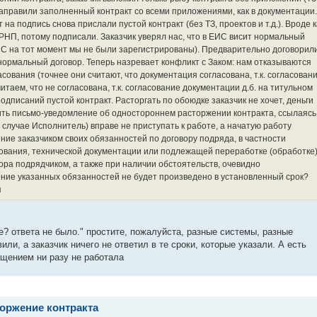
 направили заполненный контракт со всеми приложениями, как в документации.
на подпись снова прислали пустой контракт (без ТЗ, проектов и т.д.). Вроде к
РНП, потому подписали. Заказчик уверял нас, что в ЕИС висит нормальный
ИС на тот момент мы не были зарегистрированы). Предварительно договорили
ормальный договор. Теперь назревает конфликт с Заком: нам отказываются
сования (точнее они считают, что документация согласована, т.к. согласован
итаем, что не согласована, т.к. согласование документации д.б. на титульном
 подписаний пустой контракт. Расторгать по обоюдке заказчик не хочет, деньги
ть письмо-уведомление об одностороннем расторжении контракта, ссылаясь
м случае Исполнитель) вправе не приступать к работе, а начатую работу
ение заказчиком своих обязанностей по договору подряда, в частности
ования, технической документации или подлежащей переработке (обработке
ора подрядчиком, а также при наличии обстоятельств, очевидно
ение указанных обязанностей не будет произведено в установленный срок?
я
е? ответа не было." простите, пожалуйста, разные системы, разные
ли, а заказчик ничего не ответил в те сроки, которые указали. А есть
щением ни разу не работала
оржение контракта