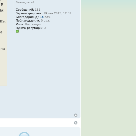
Завсегдатай
 В
Сообщений:
131
ак
Зарегистрирован:
19 сен 2013, 12:57
Благодарил (а):
15
раз.
Поблагодарили:
0 раз.
сь,
Роль:
Поставщик
Пункты репутации:
2
ие
 на
)