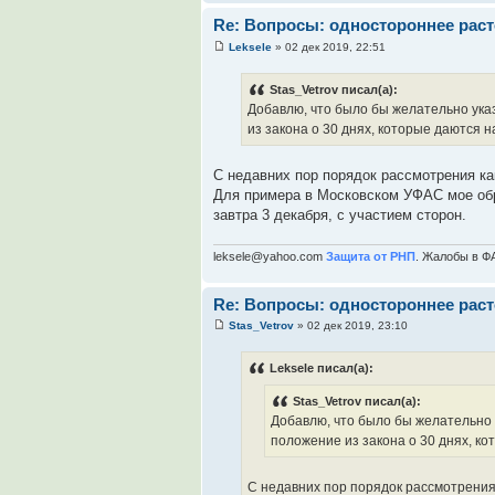
Re: Вопросы: одностороннее раст
Leksele
» 02 дек 2019, 22:51
Stas_Vetrov писал(а):
Добавлю, что было бы желательно указ
из закона о 30 днях, которые даются н
С недавних пор порядок рассмотрения ка
Для примера в Московском УФАС мое обр
завтра 3 декабря, с участием сторон.
leksele@yahoo.com
Защита от РНП
. Жалобы в Ф
Re: Вопросы: одностороннее раст
Stas_Vetrov
» 02 дек 2019, 23:10
Leksele писал(а):
Stas_Vetrov писал(а):
Добавлю, что было бы желательно у
положение из закона о 30 днях, ко
С недавних пор порядок рассмотрения 