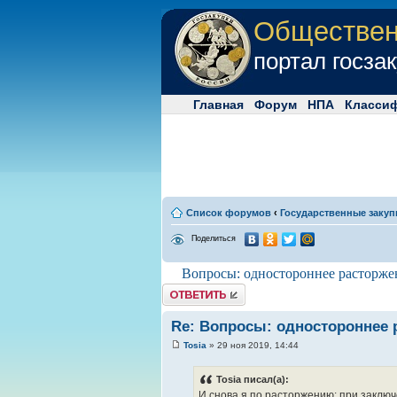
Обществе
портал госза
Главная
Форум
НПА
Класси
Список форумов
‹
Государственные закуп
Поделиться
Вопросы: одностороннее расторже
Комментировать
Re: Вопросы: одностороннее 
Tosia
» 29 ноя 2019, 14:44
Tosia писал(а):
И снова я по расторжению: при заключ