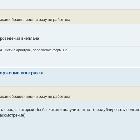
таким обращением ни разу не работала
проведении внеплана
АС, иски в арбитраж, заполнение формы 2
оржение контракта
таким обращением ни разу не работала
ь срок, в который Вы бы хотели получить ответ (продублировать полож
рассмотрение).