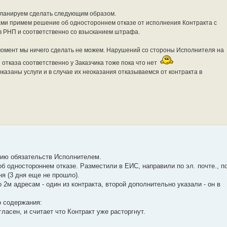
планируем сделать следующим образом.
сами примем решение об одностороннем отказе от исполнения Контракта с
 РНП и соответственно со взысканием штрафа.
момент мы ничего сделать не можем. Нарушений со стороны Исполнителя на
 отказа соответственно у Заказчика тоже пока что нет
казаны услуги и в случае их неоказания отказываемся от контракта в
нию обязательств Исполнителем.
б одностороннем отказе. Разместили в ЕИС, направили по эл. почте., п
я (3 дня еще не прошло).
 2м адресам - один из контракта, второй дополнительно указали - он в
о содержания:
ласен, и считает что Контракт уже расторгнут.