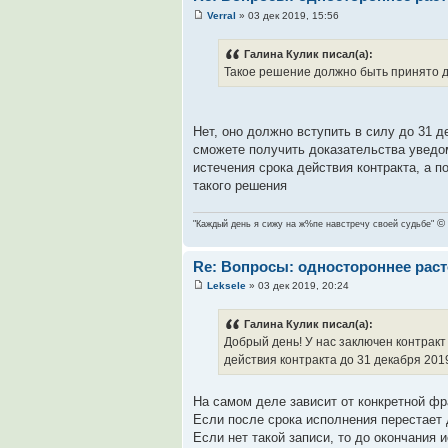
Verral
» 03 дек 2019, 15:56
Галина Кулик писал(а):
Такое решение должно быть принято до
Нет, оно должно вступить в силу до 31 д
сможете получить доказательства уведо
истечения срока действия контракта, а п
такого решения
©
"Каждый день я сижу на ж%пе навстречу своей судьбе"
Re: Вопросы: одностороннее раст
Leksele
» 03 дек 2019, 20:24
Галина Кулик писал(а):
Добрый день! У нас заключен контракт
действия контракта до 31 декабря 2019
На самом деле зависит от конкретной фр
Если после срока исполнения перестает д
Если нет такой записи, то до окончания 