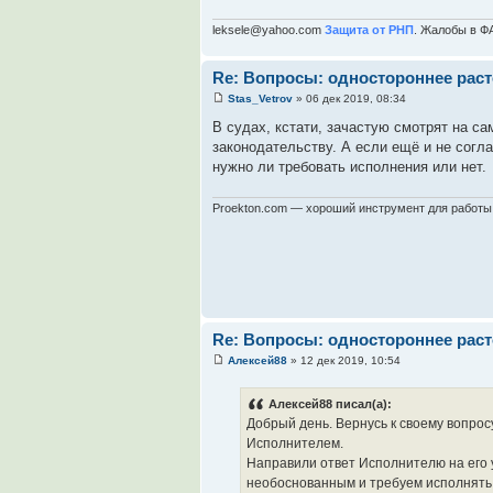
leksele@yahoo.com
Защита от РНП
. Жалобы в Ф
Re: Вопросы: одностороннее раст
Stas_Vetrov
» 06 дек 2019, 08:34
В судах, кстати, зачастую смотрят на са
законодательству. А если ещё и не согл
нужно ли требовать исполнения или нет.
Proekton.com — хороший инструмент для работы
Re: Вопросы: одностороннее раст
Алексей88
» 12 дек 2019, 10:54
Алексей88 писал(а):
Добрый день. Вернусь к своему вопро
Исполнителем.
Направили ответ Исполнителю на его у
необоснованным и требуем исполнять 