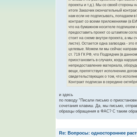
проекты и т.д.). Мы со своей стороны
итоге Заказчик окончательный контракт 
нам если не подписывать, попадаем в 
контракт со всеми приложениями (в Е
что на бумажном носителе подпишем н
предоставить проект со штампом согла
стоит на схеме внутри проекта, а мы сч
листе). Остается одна загвоздка - это
целевые. Можем ли мы сейчас направи
ст. 719 ГК РФ, что Подрядчик (в данно
приостановить в случаях, когда наруш
непредоставление материала, оборуд
вещи, препятствует исполнению догов
свидетельствующих о том, что исполн
Контракт подписан в середине октябр
и здесь
по поводу "Писали письмо о приостановк
сочетания клавиш. Да, мы письмо, отправи
образцы обращения в ФАС? С таким обра
Re: Вопросы: одностороннее раст