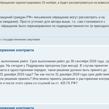
бращение зарегистрировано 25 ноября, а будет рассматриваться на комисс
бращений граждан РФ» письменное обращение могут рассмотреть и на
 ожидания). Просто уточнил для автора выше, т.к. сам сталкивался с
е обращение было перенаправлено по подведомственности» (и приходил
 с государственными закупками.
оржение контракта
 выполнение работ. Срок выполнения работ до 30 сентября 2019 года, ср
ода. На сегодня у Подрядчика просрочка (три месца). В случае принятия
акта в одностороннем порядке, такое решение должно быть принято до
 31 декабря 2019 года? Так как после 31 декабря 2019 года срок действия
акое решение принять? Или можно принять решение о расторжении контра
 и после этого срока со ссылкой на ст. 425 ГК РФ?
оржение контракта