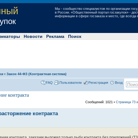
нный
Мы - сообщество специалистов по организации госу
в России. «Общественный портал госзакупок» - до
информации в сфере госзаказа и место, где всегда
купок
фикаторы
Новости
Реклама
Поиск
ки
‹
Закон 44-ФЗ (Контрактная система)
FAQ
Пользователи
Регистрация
Вход
ние контракта
Сообщений: 1021 •
Страница
73
расторжение контракта
ении контракта, заказчик выложил только рыбу контракта без приложений (ТЗ