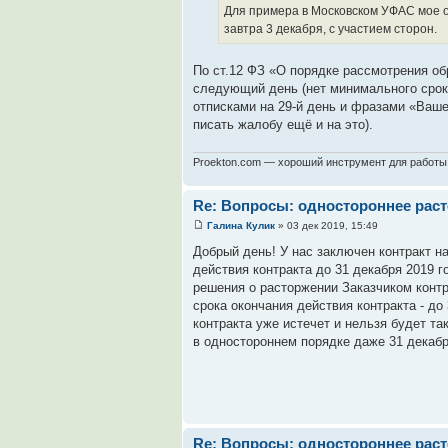
Для примера в Московском УФАС мое о
завтра 3 декабря, с участием сторон.
По ст.12 ФЗ «О порядке рассмотрения о
следующий день (нет минимального срока
отписками на 29-й день и фразами «Ваш
писать жалобу ещё и на это).
Proekton.com — хороший инструмент для работы
Re: Вопросы: одностороннее раст
Галина Кулик
» 03 дек 2019, 15:49
Добрый день! У нас заключен контракт на
действия контракта до 31 декабря 2019 г
решения о расторжении Заказчиком контр
срока окончания действия контракта - до
контракта уже истечет и нельзя будет т
в одностороннем порядке даже 31 декабря
Re: Вопросы: одностороннее раст