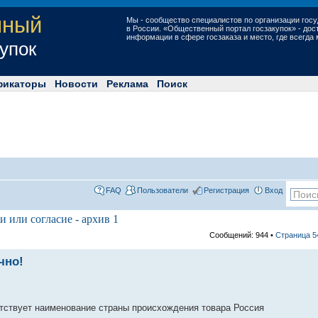
нный
Мы - сообщество специалистов по организации госу
в России. «Общественный портал госзакупок» - до
информации в сфере госзаказа и место, где всегда
купок
фикаторы
Новости
Реклама
Поиск
FAQ
Пользователи
Регистрация
Вход
и или согласие - архив 1
Сообщений: 944 •
Страница
5
чно!
утствует наименование страны происхождения товара Россия