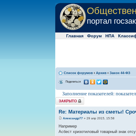
Обществе
портал госза
Главная
Форум
НПА
Класси
Список форумов
‹
Архив
‹
Закон 44-ФЗ
Поделиться
Заполнение показателей: показател
Tема закрыта
Re: Материалы из сметы! Сро
Александр77
» 29 апр 2015, 15:58
Например
Асбест хризотиловый товарный знак отс