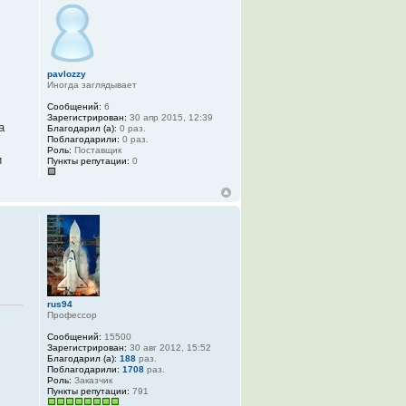
pavlozzy
Иногда заглядывает
Сообщений:
6
Зарегистрирован:
30 апр 2015, 12:39
а
Благодарил (а):
0 раз.
Поблагодарили:
0 раз.
Роль:
Поставщик
и
Пункты репутации:
0
rus94
Профессор
Сообщений:
15500
Зарегистрирован:
30 авг 2012, 15:52
Благодарил (а):
188
раз.
Поблагодарили:
1708
раз.
Роль:
Заказчик
Пункты репутации:
791