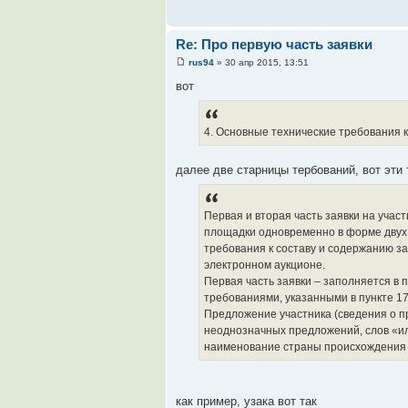
Re: Про первую часть заявки
rus94
» 30 апр 2015, 13:51
вот
4. Основные технические требования к
далее две старницы тербований, вот эти 
Первая и вторая часть заявки на учас
площадки одновременно в форме двух
требования к составу и содержанию з
электронном аукционе.
Первая часть заявки – заполняется в
требованиями, указанными в пункте 1
Предложение участника (сведения о п
неоднозначных предложений, слов «ил
наименование страны происхождения 
как пример, узака вот так