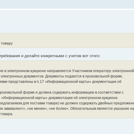
 товару
требования и делайте конкретными с учетом вот этого:
тие в электронном аукционе направляется Участником оператору электронной
 электронных документов. Документы подаются в произвольной форме,
аявки представлены в п.17 «Информационной карты» документации об
 произвольной форме и должна содержать информацию в соответствии с
7 «Информационной карты» документации об электронном аукционе.
редлагаемом для поставки товаре) не должно содержать двойных предложен
и эквивалент», «не менее», «не более». Обязательным является указание н
товара.