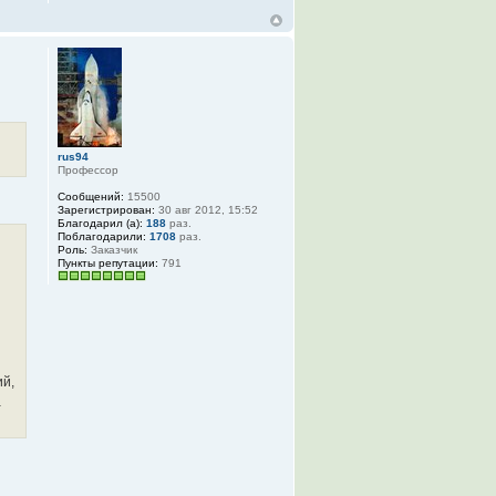
rus94
Профессор
Сообщений:
15500
Зарегистрирован:
30 авг 2012, 15:52
Благодарил (а):
188
раз.
Поблагодарили:
1708
раз.
Роль:
Заказчик
Пункты репутации:
791
ий,
а