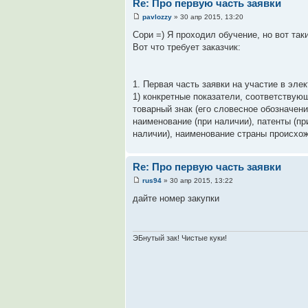
Re: Про первую часть заявки
pavlozzy
» 30 апр 2015, 13:20
Сори =) Я проходил обучение, но вот так
Вот что требует заказчик:
1. Первая часть заявки на участие в эл
1) конкретные показатели, соответствую
товарный знак (его словесное обозначени
наименование (при наличии), патенты (п
наличии), наименование страны происхо
Re: Про первую часть заявки
rus94
» 30 апр 2015, 13:22
дайте номер закупки
ЭБнутый зак! Чистые куки!