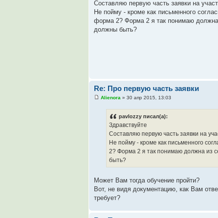
Составляю первую часть заявки на участи
Не пойму - кроме как письменного соглас
форма 2? Форма 2 я так понимаю должна 
должны быть?
Re: Про первую часть заявки
Alienora
» 30 апр 2015, 13:03
pavlozzy писал(а):
Здравствуйте
Составляю первую часть заявки на уча
Не пойму - кроме как письменного согл
2? Форма 2 я так понимаю должна из с
быть?
Может Вам тогда обучение пройти?
Вот, не видя документацию, как Вам отве
требует?