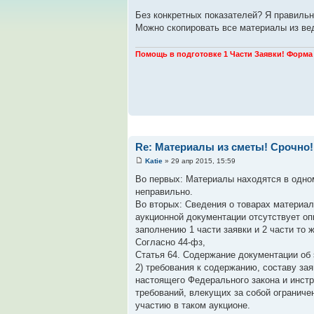
Без конкретных показателей? Я правиль
Можно скопировать все материалы из ве
Помощь в подготовке 1 Части Заявки! Форма 
Re: Материалы из сметы! Срочно!
Katie
» 29 апр 2015, 15:59
Во первых: Материалы находятся в одном
неправильно.
Во вторых: Сведения о товарах материал
аукционной документации отсутствует опи
заполнению 1 части заявки и 2 части то ж
Согласно 44-фз,
Статья 64. Содержание документации об
2) требования к содержанию, составу заяв
настоящего Федерального закона и инстр
требований, влекущих за собой ограничен
участию в таком аукционе.