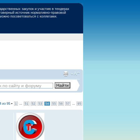
дарственных закупок и участию в тендерах
стоверный источник нормативно-правовой
 можно посоветоваться с коллегами.
4
из
95
•
...
...
1
51
52
53
54
55
56
57
95