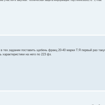
 участия в закупках. Техническая защита информации. http://www.lbb62.ru . E-mail:
т в тех.задании поставить щебень фракц 20-40 марки Т.Я первый раз так
ь характеристики на него по 223 фз.