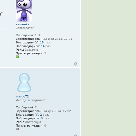
е"
semenka
Завсегдатай
Сообщений:
154
Зарегистрирован:
22 июл 2014, 17:01
Благодарил (а):
19
раз.
Поблагодарили:
14
раз.
Роль:
Заказчик
Пункты репутации:
5
margo72
Иногда заглядывает
Сообщений:
7
Зарегистрирован:
14 дек 2014, 17:52
Благодарил (а):
2
раз.
Поблагодарили:
0 раз.
Роль:
Поставщик
Пункты репутации:
0