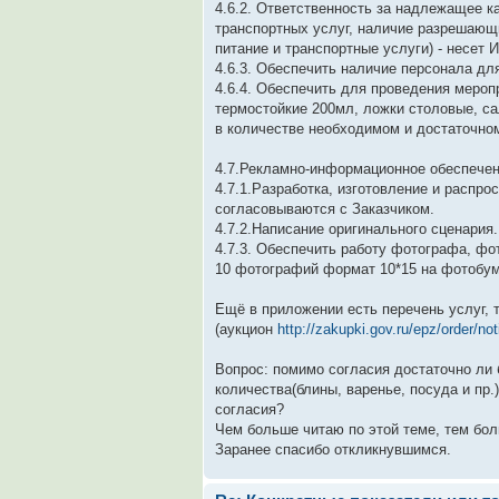
4.6.2. Ответственность за надлежащее к
транспортных услуг, наличие разрешающ
питание и транспортные услуги) - несет 
4.6.3. Обеспечить наличие персонала дл
4.6.4. Обеспечить для проведения мероп
термостойкие 200мл, ложки столовые, са
в количестве необходимом и достаточно
4.7.Рекламно-информационное обеспечен
4.7.1.Разработка, изготовление и распр
согласовываются с Заказчиком.
4.7.2.Написание оригинального сценария.
4.7.3. Обеспечить работу фотографа, фо
10 фотографий формат 10*15 на фотобум
Ещё в приложении есть перечень услуг, 
(аукцион
http://zakupki.gov.ru/epz/order/no
Вопрос: помимо согласия достаточно ли 
количества(блины, варенье, посуда и пр.
согласия?
Чем больше читаю по этой теме, тем бо
Заранее спасибо откликнувшимся.