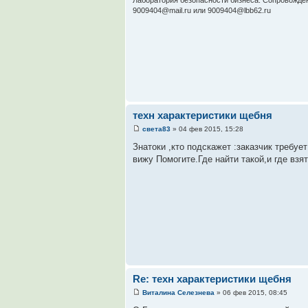
Лаборатория безопасности бизнеса. Сопровождение
9009404@mail.ru или 9009404@lbb62.ru
техн характеристики щебня
света83
» 04 фев 2015, 15:28
Знатоки ,кто подскажет :заказчик требуе
вижу Помогите.Где найти такой,и где взят
Re: техн характеристики щебня
Виталина Селезнева
» 06 фев 2015, 08:45