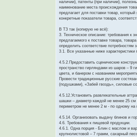
наличии), патенты (при наличии), полез
наименование места происхождения товар
предлагает для поставки товар, который
конкретные показатели товара, соответ
В ТЗ так (копирую не всё):
3. Техническое описание: требования к з
предлагаемого к поставке товара, товар
определить соответствие потребностям з
3.1. Все указанные ниже характеристики
4.5.2.Предоставить сценические констру
пространство гирляндами из шаров – 9 ги
цвета, и банером с названием мероприят
Провести традиционные русские состяза
(подушками), «Забей гвоздь», силовые с
4.5.12.Установить развлекательные аттр
шашки – диаметр каждой не менее 25 см и
периметром не менее 2 м - по одному на
4.5.14. Организовать выдачу блинов и го
4.6. Требования к пищевой продукции.
4.6.1. Одна порция - Блин с маслом и ва
крупнолистовой – 7 грамм, сахарный песо