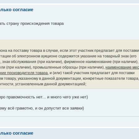
олько согласие
зать страну происхождения товара
она на поставку товара в случае, если этот участник предлагает для поставки
нтации об электронном аукционе содержится указание на товарный знак (его
, знак обслуживания (при наличии), фирменное наименование (при наличии),
ели (при наличии), промышленные образцы (при наличии),
наименование мес
ние производителя товара
, и (или) такой участник предлагает для поставки
м товару, указанному в данной документации, конкретные показатели товара
нтности, установленным данной документацией;
про правомочность нет... и много чего уже нет)
ему всё грамотно, и он допустит все заявки)
олько согласие