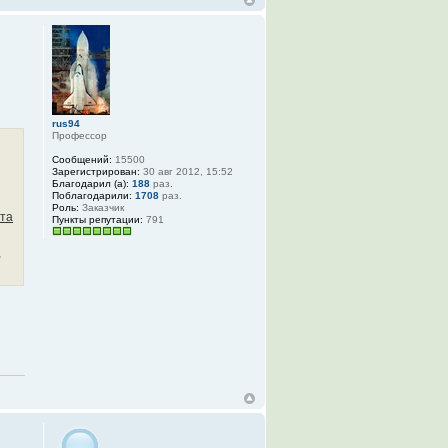
rus94
Профессор
Сообщений:
15500
Зарегистрирован:
30 авг 2012, 15:52
Благодарил (а):
188
раз.
Поблагодарили:
1708
раз.
Роль:
Заказчик
та
Пункты репутации:
791
,