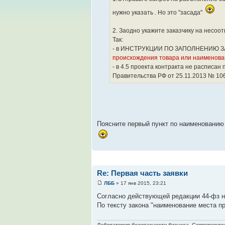
нужно указать . Но это "засада"
2. Заодно укажите заказчику на несо
Так:
- в ИНСТРУКЦИИ ПО ЗАПОЛНЕНИЮ ЗАЯ
происхождения товара или наименова
- в 4.5 проекта контракта не расписа
Правительства РФ от 25.11.2013 № 10
Поясните первый пункт по наименованию 
Re: Первая часть заявки
ЛББ
» 17 янв 2015, 23:21
Согласно действующей редакции 44-фз н
По тексту закона "наименование места п