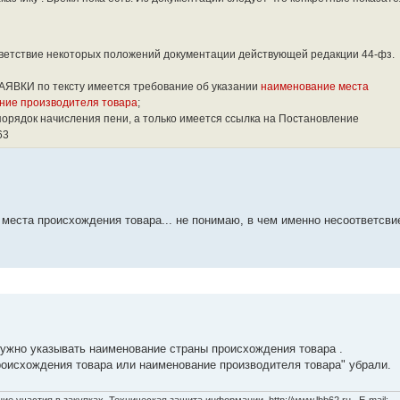
ответствие некоторых положений документации действующей редакции 44-фз.
ВКИ по тексту имеется требование об указании
наименование места
ние производителя товара
;
н порядок начисления пени, а только имеется ссылка на Постановление
63
места происхождения товара... не понимаю, в чем именно несоответсви
ужно указывать наименование страны происхождения товара .
роисхождения товара или наименование производителя товара" убрали.