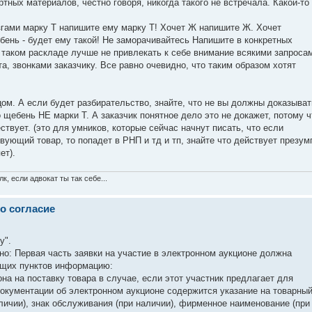
ных материалов, честно говоря, никогда такого не встречала. Какой-то
згами марку Т напишите ему марку Т! Хочет Ж напишите Ж. Хочет
ень - будет ему такой! Не заморачивайтесь Напишите в конкретных
и таком раскладе лучше не привлекать к себе внимание всякими запроса
а, звонками заказчику. Все равно очевидно, что таким образом хотят
.
цом. А если будет разбирательство, знайте, что не вы должны доказыват
то щебень НЕ марки Т. А заказчик понятное дело это не докажет, потому ч
твует. (это для умников, которые сейчас начнут писать, что если
вующий товар, то попадет в РНП и тд и тп, знайте что действует презум
ет).
к, если адвокат ты так себе...
о согласие
у".
ано: Первая часть заявки на участие в электронном аукционе должна
ющих пунктов информацию:
она на поставку товара в случае, если этот участник предлагает для
 документации об электронном аукционе содержится указание на товарны
аличии), знак обслуживания (при наличии), фирменное наименование (при