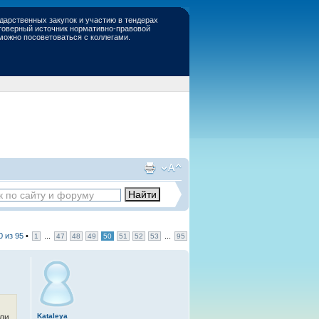
дарственных закупок и участию в тендерах
стоверный источник нормативно-правовой
 можно посоветоваться с коллегами.
0
из
95
•
...
...
1
47
48
49
50
51
52
53
95
Kataleya
ели