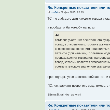
Re: Конкретные показатели или т
rus94
» 09 фев 2015, 23:23
ТС, не забудьте для каждого товара ука
....
а вообще, я бы жалобу написал
согласие участника электронного аукци
товар, в отношении которого в докуме
словесное обозначение) (при наличии)
патенты (при наличии), полезные мод
происхождения товара или наименова
товар, который является эквивалентны
соответствующие значениям эквивале
про подчеркнутое в законе сейчас нет, и 
ПС. как вариант позвонить заку. вжевать 
ЭБнутый зак! Чистые куки!
Re: Конкретные показатели или т