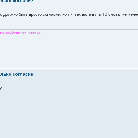
олько согласие
то должно быть просто согласие, но т.к. зак налепил в ТЗ слова "не мене
е способные найти выход.
олько согласие
у.