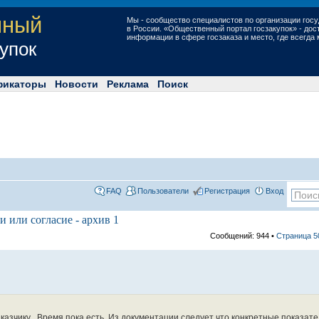
нный
Мы - сообщество специалистов по организации госу
в России. «Общественный портал госзакупок» - до
информации в сфере госзаказа и место, где всегда
купок
фикаторы
Новости
Реклама
Поиск
FAQ
Пользователи
Регистрация
Вход
и или согласие - архив 1
Сообщений: 944 •
Страница
5
казчику . Время пока есть. Из документации следует что конкретные показат