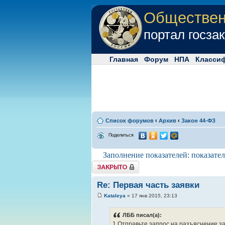
Обществе
портал госза
Главная
Форум
НПА
Класси
Список форумов
‹
Архив
‹
Закон 44-ФЗ
Поделиться
Заполнение показателей: показател
Tема закрыта
Re: Первая часть заявки
Kataleya
» 17 янв 2015, 23:13
ЛББ писал(а):
1.Отправьте запрос на разъяснение за