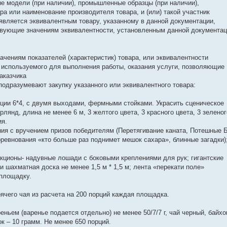
ные модели (при наличии), промышленные образцы (при наличии),
а или наименование производителя товара, и (или) такой участник
 является эквивалентным товару, указанному в данной документации,
ствующие значениям эквивалентности, установленным данной документац
начениям показателей (характеристик) товара, или эквивалентности
а используемого для выполнения работы, оказания услуги, позволяющие
аказчика
 подразумевают закупку указанного или эквивалентного товара:
кции 6*4, с двумя выходами, фермными стойками. Украсить сценическое
рлянд, длина не менее 6 м, 3 желтого цвета, 3 красного цвета, 3 зеленог
ия.
ния с вручением призов победителям (Перетягивание каната, Потешные 
оревнования «кто больше раз поднимет мешок сахара», блинные загадки)
акционы- надувные лошади с боковыми креплениями для рук; гигантские
 шахматная доска не менее 1,5 м * 1,5 м; лента «перекати поле»
 площадку.
рячего чая из расчета на 200 порций каждая площадка.
реньем (варенье подается отдельно) не менее 50/7/7 г, чай черный, байхо
к – 10 грамм. Не менее 650 порций.