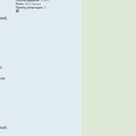
Поблагодарили:
0 раз.
Роль:
Поставщик
Пункты репутации:
0
ией;
о
Бои
;
вый,