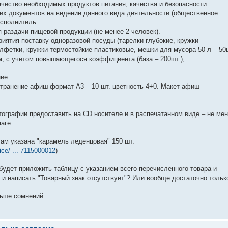
ачество необходимых продуктов питания, качества и безопасности
их документов на ведение данного вида деятельности (общественное
Исполнитель.
я раздачи пищевой продукции (не менее 2 человек).
риятия поставку одноразовой посуды (тарелки глубокие, кружки
лфетки, кружки термостойкие пластиковые, мешки для мусора 50 л – 50ш
м, с учетом повышающегося коэффициента (база – 200шт.);
ие:
остранение афиш формат А3 – 10 шт. цветность 4+0. Макет афиш
тографии предоставить на СD носителе и в распечатанном виде – не ме
аге.
там указана "карамель леденцовая" 150 шт.
tice/ ... 7115000012
)
будет приложить таблицу с указанием всего перечисленного товара и
) и написать "Товарный знак отсутствует"? Или вообще достаточно тольк
льше сомнений.