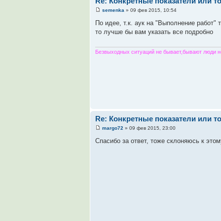
Re: Конкретные показатели или т
semenka
» 09 фев 2015, 10:54
По идее, т.к. аук на "Выполнение работ" 
то лучше бы вам указать все подробно
Безвыходных ситуаций не бывает,бывают люди н
Re: Конкретные показатели или т
margo72
» 09 фев 2015, 23:00
Спасибо за ответ, тоже склоняюсь к этом