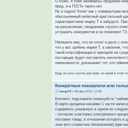
О Боже, я тоже занимаюсь продажей инерт
бред, и в ГОСТе такого нет.
Ну и ладно! Хочет зак с повернутыми мо
обеспыленный небесный кристальный щеб
характеристиках марку Т и забудьте. Пр
на разъяснения, ожиданием глупого ответ
устранить конкурентов и не поменяют ТЗ
Напишите ему, что он хочет и дело с кон
что у вас щебень марки Т, а заказчик, ч
такой классификации в принципе не сущес
поставщик будет поставлять несоответст
невиновности, доказывает тот, кто обвиня
Будь ты хоть тысячу раз прав, но какой в этом тол
Конкретные показатели или тольк
margo72
» 08 фев 2015, 17:50
Коллеги, подскажите пожалуйста "чайник
В карте аукциона касаемо 1 части напис
содержать указанную в одном из следу
- согласие участника электронного аукци
поставки товар, в отношении которого в
знак (его словесное обозначение) (при н