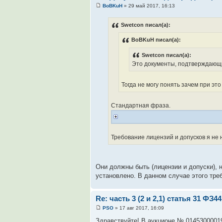
BoBKuH
» 29 май 2017, 16:13
Swetcon писал(а):
BoBKuH писал(а):
Swetcon писал(а):
Это документы, подтверждающие
Тогда не могу понять зачем при это
Стандартная фраза.
Требование лицензий и допусков я не 
Они должны быть (лицензии и допуски), н
установлено. В данном случае этого треб
Re: часть 3 (2 и 2,1) статья 31 ФЗ44
PSO
» 17 авг 2017, 16:09
Здравствуйте! В аукционе № 014530000191