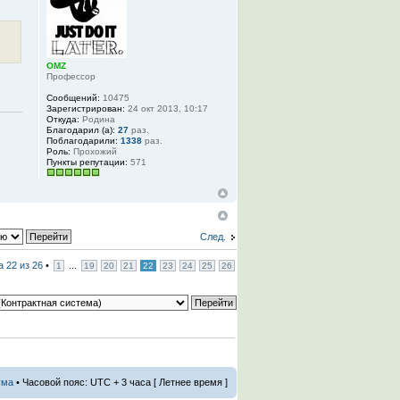
OMZ
Профессор
Сообщений:
10475
Зарегистрирован:
24 окт 2013, 10:17
Откуда:
Родина
Благодарил (а):
27
раз.
Поблагодарили:
1338
раз.
Роль:
Прохожий
Пункты репутации:
571
След.
ца
22
из
26
•
...
1
19
20
21
22
23
24
25
26
ума
• Часовой пояс: UTC + 3 часа [ Летнее время ]