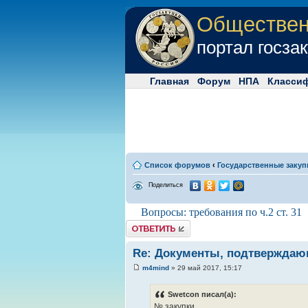
Обществе
портал госза
Главная
Форум
НПА
Класси
Список форумов
‹
Государственные закуп
Поделиться
Вопросы: требования по ч.2 ст. 31
Комментировать
Re: Документы, подтверждающ
m4mind
» 29 май 2017, 15:17
Swetcon писал(а):
№ закупки