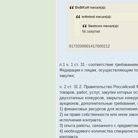
BoBKuH писал(а):
m4mind писал(а):
Swetcon писал(а):
№ закупки
0173200001417000212
п.1 ч. 1 ст. 31 - соответствие требован
Федерации к лицам, осуществляющим пос
закупки;
ч. 2 ст. 31 2. Правительство Российско
товаров, работ, услуг, закупки которых
двухэтапных конкурсов, закрытых конкур
аукционов, дополнительные требования, 
1) финансовых ресурсов для исполнения 
2) на праве собственности или ином зак
исполнения контракта;
3) опыта работы, связанного с предметом
4) необходимого количества специалист
контракта.