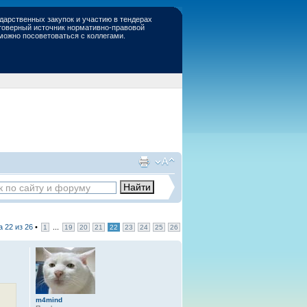
дарственных закупок и участию в тендерах
стоверный источник нормативно-правовой
 можно посоветоваться с коллегами.
ца
22
из
26
•
...
1
19
20
21
22
23
24
25
26
m4mind