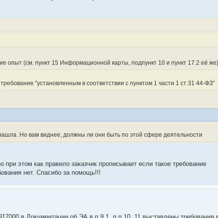
 опыт (см. пункт 15 Информационной карты, подпункт 10 и пункт 17.2 её же
 требование "установленным в соответствии с пунктом 1 части 1 ст 31 44-ФЗ"
нашла. Но вам виднее, должны ли они быть по этой сфере деятельности
о при этом как правило заказчик прописывает если такое требование
ования нет. Спасибо за помощь!!!
7000 в Документации об ЭА в п.9.1, п.п.10, 11 выставлены требования 