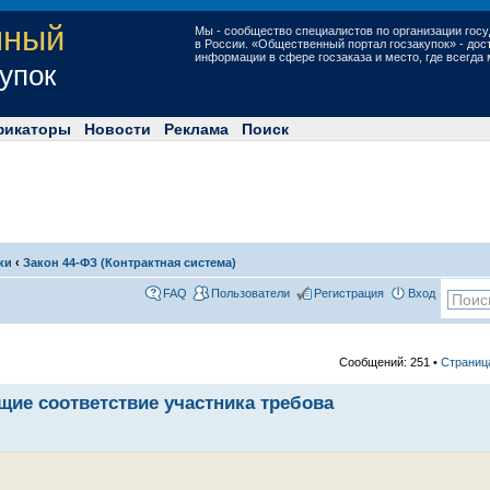
нный
Мы - сообщество специалистов по организации госу
в России. «Общественный портал госзакупок» - до
информации в сфере госзаказа и место, где всегда
купок
фикаторы
Новости
Реклама
Поиск
ки
‹
Закон 44-ФЗ (Контрактная система)
FAQ
Пользователи
Регистрация
Вход
Сообщений: 251 •
Страни
ие соответствие участника требова