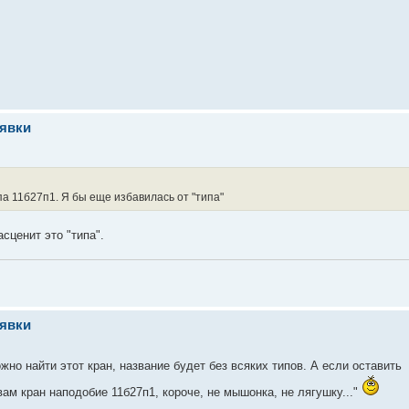
аявки
 11б27п1. Я бы еще избавилась от "типа"
сценит это "типа".
аявки
жно найти этот кран, название будет без всяких типов. А если оставить
ам кран наподобие 11б27п1, короче, не мышонка, не лягушку..."