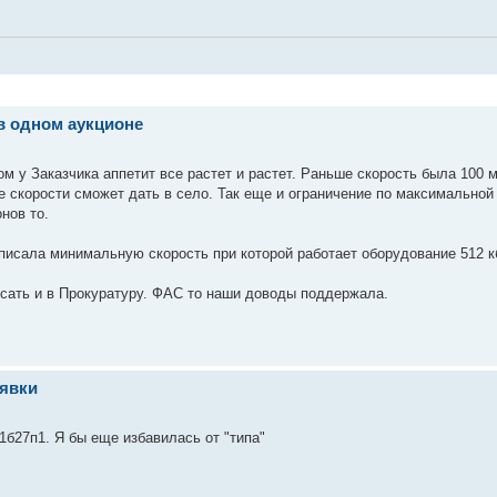
в одном аукционе
м у Заказчика аппетит все растет и растет. Раньше скорость была 100 м
ие скорости сможет дать в село. Так еще и ограничение по максимальной
нов то.
писала минимальную скорость при которой работает оборудование 512 к
исать и в Прокуратуру. ФАС то наши доводы поддержала.
аявки
б27п1. Я бы еще избавилась от "типа"