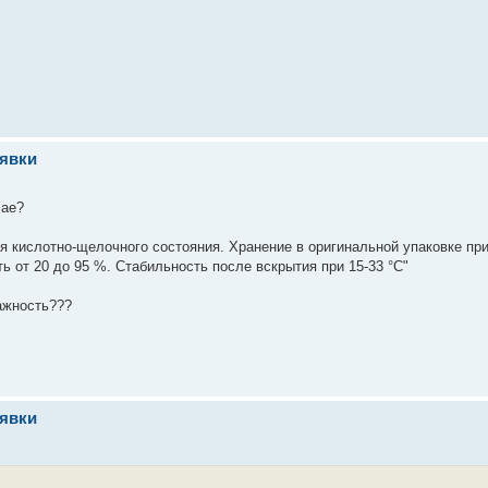
аявки
чае?
 кислотно-щелочного состояния. Хранение в оригинальной упаковке пр
ь от 20 до 95 %. Стабильность после вскрытия при 15-33 °С"
ажность???
аявки