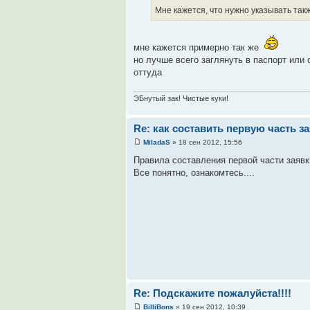
Мне кажется, что нужно указывать такж
мне кажется примерно так же
но лучше всего заглянуть в паспорт или 
оттуда
ЭБнутый зак! Чистые куки!
Re: как составить первую часть з
MiladaS
» 18 сен 2012, 15:56
Правила составления первой части заяв
Все понятно, ознакомтесь....
Re: Подскажите пожалуйста!!!!
BilliBons
» 19 сен 2012, 10:39