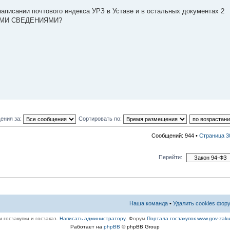
аписании почтового индекса УРЗ в Уставе и в остальных документах 2
НЫМИ СВЕДЕНИЯМИ?
ения за:
Сортировать по:
Сообщений: 944 •
Страница
3
Перейти:
Наша команда
•
Удалить cookies фор
 госзакупки и госзаказ.
Написать администратору
. Форум
Портала госзакупок www.gov-zaku
Работает на
phpВВ
© phpВВ Group