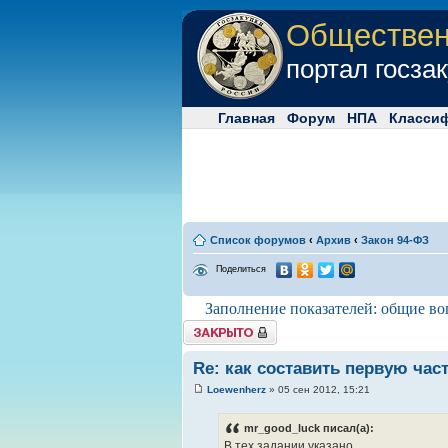
Обществе
портал госза
Главная
Форум
НПА
Класси
Список форумов
‹
Архив
‹
Закон 94-ФЗ
Поделиться
Заполнение показателей: общие во
Tема закрыта
Re: как составить первую час
Loewenherz
» 05 сен 2012, 15:21
mr_good_luck писал(а):
В тех задании указано