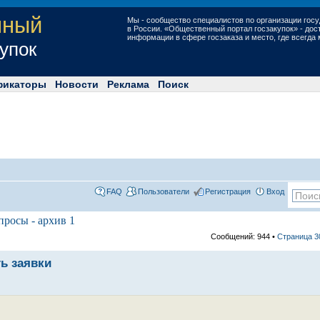
нный
Мы - сообщество специалистов по организации госу
в России. «Общественный портал госзакупок» - до
информации в сфере госзаказа и место, где всегда
купок
фикаторы
Новости
Реклама
Поиск
FAQ
Пользователи
Регистрация
Вход
просы - архив 1
Сообщений: 944 •
Страница
3
ть заявки