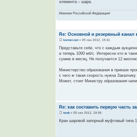
элемента – шара.
Именем Российской Федерации!
Re: Основной и резервный канал 
kornei-net
» 05 сен 2012, 15:41
Представьте себе, что с каждым аукционо
а теперь 1000 мб/с. Интересно кто ж так
сумме в месяц. Не получается 12 миллио
Министерство образования в приказе про
с чего ж такая скорость нужна Заказчику.
Может, стоит Министру образования нап
Re: как составить первую часть з
tsob
» 05 сен 2012, 19:56
Кран шаровой запорный муфтовый типа 11