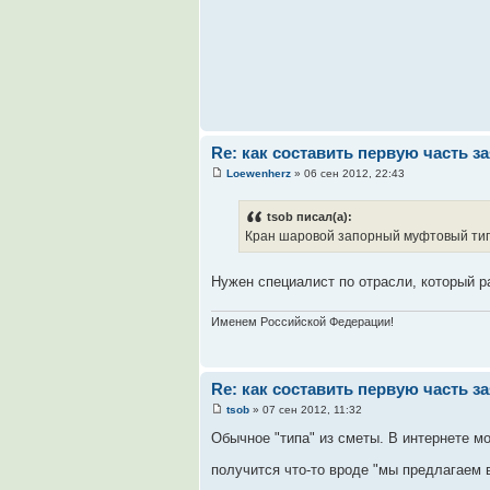
Re: как составить первую часть з
Loewenherz
» 06 сен 2012, 22:43
tsob писал(а):
Кран шаровой запорный муфтовый типа
Нужен специалист по отрасли, который ра
Именем Российской Федерации!
Re: как составить первую часть з
tsob
» 07 сен 2012, 11:32
Обычное "типа" из сметы. В интернете мо
получится что-то вроде "мы предлагаем в