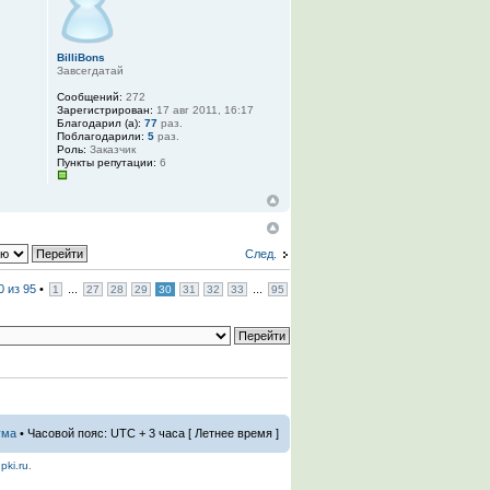
BilliBons
Завсегдатай
Сообщений:
272
Зарегистрирован:
17 авг 2011, 16:17
Благодарил (а):
77
раз.
Поблагодарили:
5
раз.
Роль:
Заказчик
Пункты репутации:
6
След.
0
из
95
•
...
...
1
27
28
29
30
31
32
33
95
ума
• Часовой пояс: UTC + 3 часа [ Летнее время ]
pki.ru
.