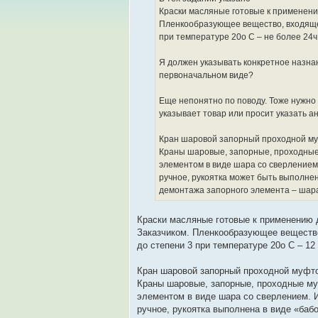
Краски масляные готовые к применению
Пленкообразующее вещество, входящее
при температуре 20о С – не более 24ч
Я должен указывать конкретное назна
первоначальном виде?
Еще непонятно по поводу. Тоже нужно
указывает товар или просит указать а
Кран шаровой запорный проходной м
Краны шаровые, запорные, проходные
элементом в виде шара со сверлением
ручное, рукоятка может быть выполнен
демонтажа запорного элемента – шар
Краски масляные готовые к применению 
Заказчиком. Пленкообразующее вещество
до степени 3 при температуре 20о С – 12 
Кран шаровой запорный проходной муфт
Краны шаровые, запорные, проходные м
элементом в виде шара со сверлением. И
ручное, рукоятка выполнена в виде «баб