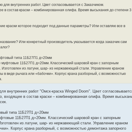
 для внутренних работ. Цвет согласовывается с Заказчиком.
 в состав краски – комбинированная олифа. Время высыхания до степени 3
ние краски которое подходит под данные параметры? Или оставляю все в
 название? Или конкретный производитель указывается когда заказчик сам
налог?
уфтовый типа 11Б27П1 д=20мм
 муфтовые 11Б27П1 д=20мм. Классический шаровой кран с запорным
. Изготовлен из латуни, шар- из нержавеющей стали. Управление краном
ы в виде рычага или «бабочки». Корпус крана разборный, с возможностью
а.
для внутренних работ "Омск-краска Winged Doom". Цвет согласовываетс
, входящее в состав краски – комбинированная олифа. Время высыхан
сек.
овый типа 11Б27П1 д=20мм
уфтовые 11Б27П1 д=20мм. Классический шаровой кран с запорным
зготовлен из латуни, шар- из нержавеющей стали. Управление краном
очки». Корпус крана разборный, с возможностью демонтажа запорного