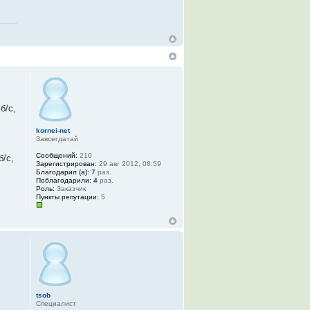
б/с,
kornei-net
Завсегдатай
Сообщений:
210
б/с,
Зарегистрирован:
29 авг 2012, 08:59
Благодарил (а):
7
раз.
Поблагодарили:
4
раз.
Роль:
Заказчик
Пункты репутации:
5
tsob
Специалист