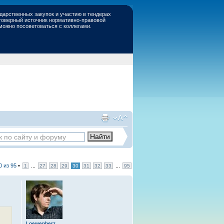
дарственных закупок и участию в тендерах
стоверный источник нормативно-правовой
 можно посоветоваться с коллегами.
0
из
95
•
...
...
1
27
28
29
30
31
32
33
95
Loewenherz