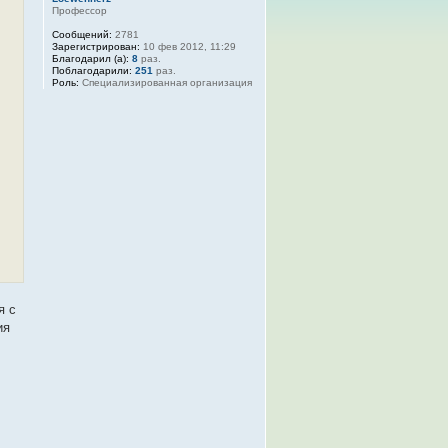
Профессор
Сообщений:
2781
Зарегистрирован:
10 фев 2012, 11:29
Благодарил (а):
8
раз.
Поблагодарили:
251
раз.
Роль:
Специализированная организация
я с
ия