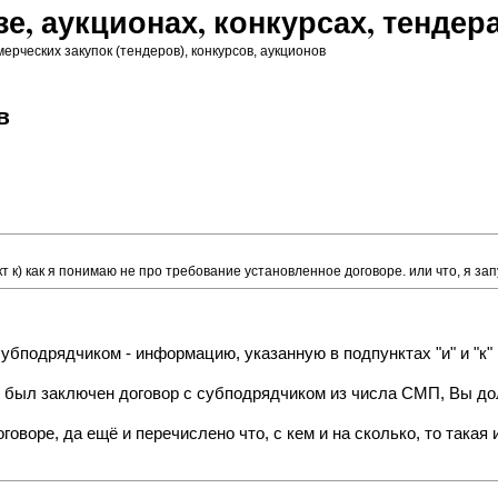
зе, аукционах, конкурсах, тендер
ерческих закупок (тендеров), конкурсов, аукционов
в
т к) как я понимаю не про требование установленное договоре. или что, я зап
 субподрядчиком - информацию, указанную в подпунктах "и" и "к
ия был заключен договор с субподрядчиком из числа СМП, Вы до
говоре, да ещё и перечислено что, с кем и на сколько, то така