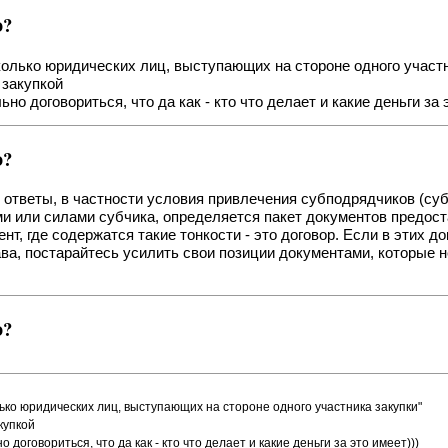
ю?
есколько юридических лиц, выступающих на стороне одного участ
 закупкой
 договориться, что да как - кто что делает и какие деньги за э
ю?
 ответы, в частности условия привлечения субподрядчиков (су
и или силами субчика, определяется пакет документов предос
нт, где содержатся такие тонкости - это договор. Если в этих д
ава, постарайтесь усилить свои позиции документами, которые н
ю?
олько юридических лиц, выступающих на стороне одного участника закупки"
купкой
оговориться, что да как - кто что делает и какие деньги за это имеет)))