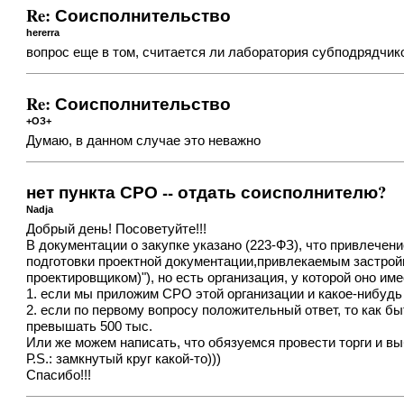
Re: Соисполнительство
hererra
вопрос еще в том, считается ли лаборатория субподрядчиком
Re: Соисполнительство
+ОЗ+
Думаю, в данном случае это неважно
нет пункта СРО -- отдать соисполнителю?
Nadja
Добрый день! Посоветуйте!!!
В документации о закупке указано (223-ФЗ), что привлечени
подготовки проектной документации,привлекаемым застро
проектировщиком)"), но есть организация, у которой оно им
1. если мы приложим СРО этой организации и какое-нибудь г
2. если по первому вопросу положительный ответ, то как быт
превышать 500 тыс.
Или же можем написать, что обязуемся провести торги и в
Р.S.: замкнутый круг какой-то)))
Спасибо!!!