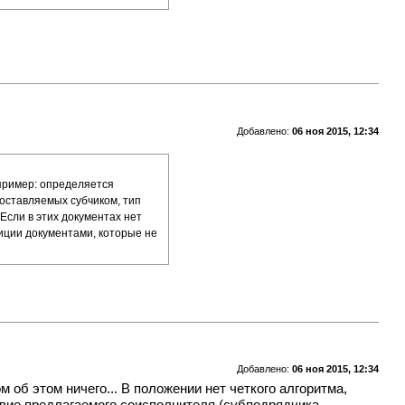
Добавлено:
06 ноя 2015, 12:34
апример: определяется
оставляемых субчиком, тип
 Если в этих документах нет
зиции документами, которые не
Добавлено:
06 ноя 2015, 12:34
м об этом ничего... В положении нет четкого алгоритма,
твие предлагаемого соисполнителя (субподрядчика,