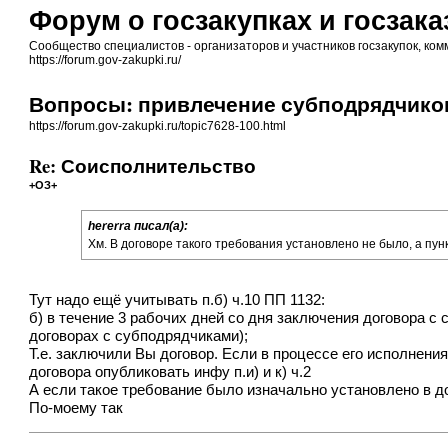
Форум о госзакупках и госзака
Сообщество специалистов - организаторов и участников госзакупок, комм
https://forum.gov-zakupki.ru/
Вопросы: привлечение субподрядчико
https://forum.gov-zakupki.ru/topic7628-100.html
Re: Соисполнительство
+ОЗ+
hererra писал(а):
Хм. В договоре такого требования установлено не было, а пунк
Тут надо ещё учитывать п.б) ч.10 ПП 1132:
б) в течение 3 рабочих дней со дня заключения договора с
договорах с субподрядчиками);
Т.е. заключили Вы договор. Если в процессе его исполнен
договора опубликовать инфу п.и) и к) ч.2
А если такое требование было изначально установлено в до
По-моему так