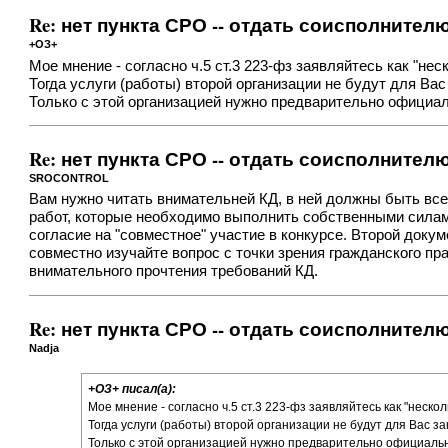
Re: нет пункта СРО -- отдать соисполнител
+ОЗ+
Мое мнение - согласно ч.5 ст.3 223-фз заявляйтесь как "н
Тогда услуги (работы) второй организации не будут для Вас
Только с этой организацией нужно предварительно официально
Re: нет пункта СРО -- отдать соисполнител
SROCONTROL
Вам нужно читать внимательней КД, в ней должны быть все
работ, которые необходимо выполнить собственными силам
согласие на "совместное" участие в конкурсе. Второй докуме
совместно изучайте вопрос с точки зрения гражданского пр
внимательного прочтения требований КД.
Re: нет пункта СРО -- отдать соисполнител
Nadja
+ОЗ+ писал(а):
Мое мнение - согласно ч.5 ст.3 223-фз заявляйтесь как "неск
Тогда услуги (работы) второй организации не будут для Вас за
Только с этой организацией нужно предварительно официально д