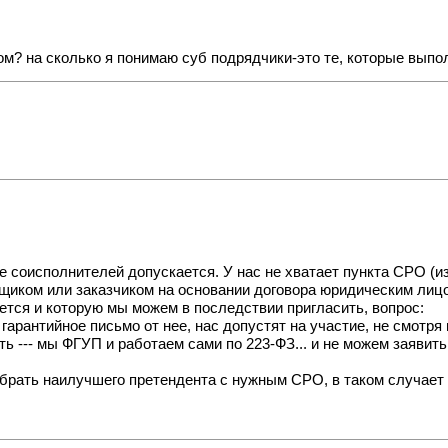
? на сколько я понимаю суб подрядчики-это те, которые выполня
е соисполнителей допускается. У нас не хватает пункта СРО (из
йщиком или заказчиком на основании договора юридическим ли
еется и которую мы можем в последствии пригласить, вопрос:
арантийное письмо от нее, нас допустят на участие, не смотря 
ь --- мы ФГУП и работаем сами по 223-ФЗ... и не можем заявить 
ыбрать наилучшего претендента с нужным СРО, в таком случает 