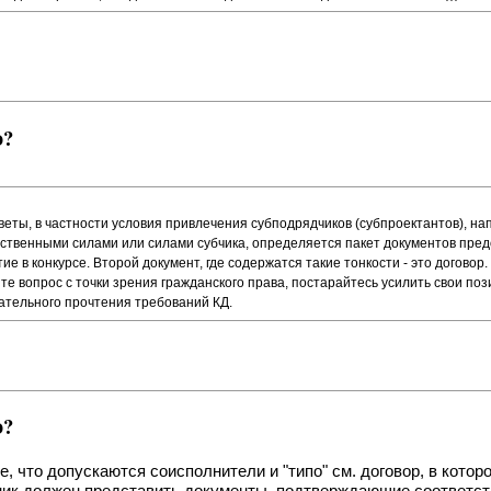
ю?
веты, в частности условия привлечения субподрядчиков (субпроектантов), н
ственными силами или силами субчика, определяется пакет документов пред
 в конкурсе. Второй документ, где содержатся такие тонкости - это договор.
те вопрос с точки зрения гражданского права, постарайтесь усилить свои по
мательного прочтения требований КД.
ю?
е, что допускаются соисполнители и "типо" см. договор, в которо
астник должен представить документы, подтверждающие соответс