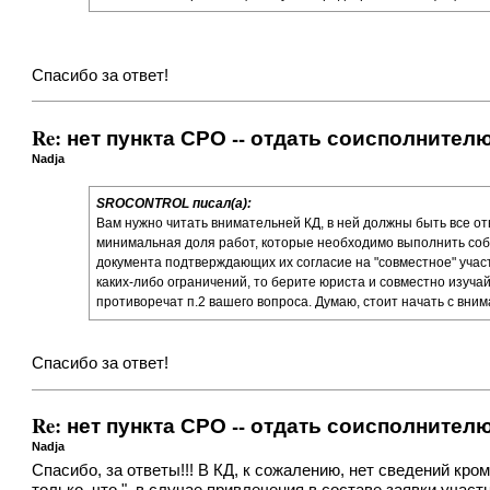
Спасибо за ответ!
Re: нет пункта СРО -- отдать соисполнител
Nadja
SROCONTROL писал(а):
Вам нужно читать внимательней КД, в ней должны быть все от
минимальная доля работ, которые необходимо выполнить соб
документа подтверждающих их согласие на "совместное" участие
каких-либо ограничений, то берите юриста и совместно изучай
противоречат п.2 вашего вопроса. Думаю, стоит начать с вни
Спасибо за ответ!
Re: нет пункта СРО -- отдать соисполнител
Nadja
Спасибо, за ответы!!! В КД, к сожалению, нет сведений кром
только, что "..в случае привлечения в составе заявки уч