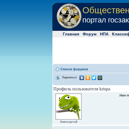
Обществе
портал госза
Главная
Форум
НПА
Класси
Список форумов
Поделиться
Профиль пользователя krispa
Имя п
Завсегдатай