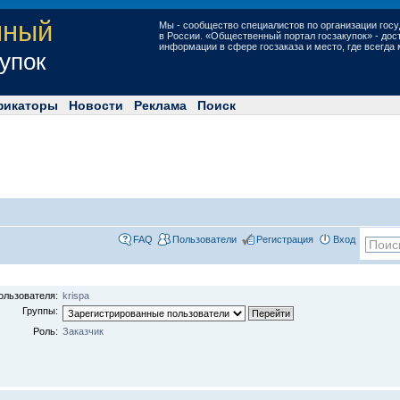
нный
Мы - сообщество специалистов по организации госу
в России. «Общественный портал госзакупок» - до
информации в сфере госзаказа и место, где всегда
купок
фикаторы
Новости
Реклама
Поиск
FAQ
Пользователи
Регистрация
Вход
ользователя:
krispa
Группы:
Роль:
Заказчик